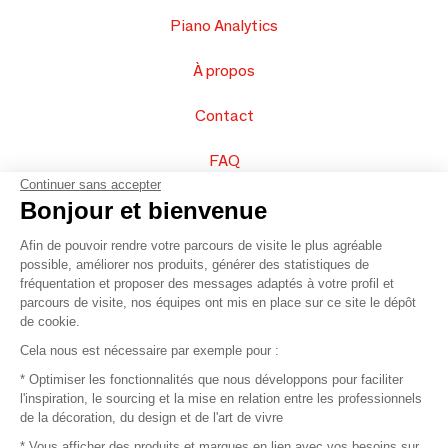
Piano Analytics
À propos
Contact
FAQ
Continuer sans accepter
Vendez vos produits
Bonjour et bienvenue
Afin de pouvoir rendre votre parcours de visite le plus agréable
Plan du site
possible, améliorer nos produits, générer des statistiques de
fréquentation et proposer des messages adaptés à votre profil et
parcours de visite, nos équipes ont mis en place sur ce site le dépôt
de cookie.
© 2016 –
Organisation SAFI
Cela nous est nécessaire par exemple pour :
* Optimiser les fonctionnalités que nous développons pour faciliter
Recrutement
l'inspiration, le sourcing et la mise en relation entre les professionnels
de la décoration, du design et de l'art de vivre
Presse
* Vous afficher des produits et marques en lien avec vos besoins sur