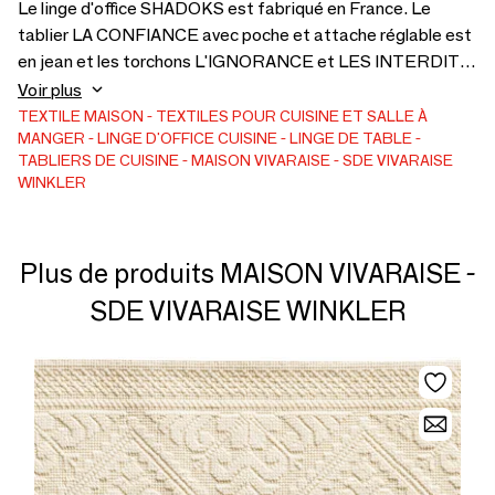
Le linge d'office SHADOKS est fabriqué en France. Le
tablier LA CONFIANCE avec poche et attache réglable est
en jean et les torchons L'IGNORANCE et LES INTERDITS
s'assortissent parfaitement pour former une gamme
Voir plus
harmonieuse en cuisine.
TEXTILE MAISON
TEXTILES POUR CUISINE ET SALLE À
MANGER
LINGE D'OFFICE
CUISINE
LINGE DE TABLE
TABLIERS DE CUISINE
MAISON VIVARAISE - SDE VIVARAISE
WINKLER
Plus de produits MAISON VIVARAISE -
SDE VIVARAISE WINKLER