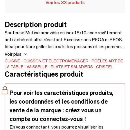
Voir les 33 produits
Description produit
Sauteuse Mutine amovible en inox 18/10 avec revêtement
anti-adhérent ultra résistant Exceliss sans PFOA ni PFOS.
Idéal pour faire griller les œufs, les poissons et les pommes
de terre. Design et élégante grâce à sa finition brillant
Voir plus
miroir. Dans un souci éco-responsable, CRISTEL offre la
CUISINE
CUISSON ET ÉLECTROMÉNAGER
POÊLES
ART DE
LA TABLE
VAISSELLE
PLATS ET SALADIERS
CRISTEL
possibilité de refaire l’anti-adhérent de votre poêle lorsque
Caractéristiques produit
celui-ci est usagé. Disponible en 4 tailles : 22, 24, 26 et
28cm. Labellisée Origine France Garantie.
Pour voir les caractéristiques produits,
les coordonnées et les conditions de
vente de la marque : créez vous un
compte ou connectez-vous !
En vous connectant, vous pourrez visualiser les