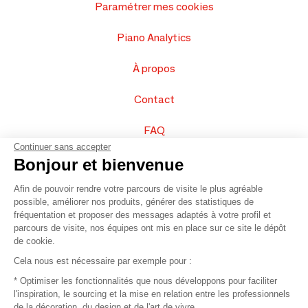
Paramétrer mes cookies
Piano Analytics
À propos
Contact
FAQ
Continuer sans accepter
Vendez vos produits
Bonjour et bienvenue
Afin de pouvoir rendre votre parcours de visite le plus agréable
Plan du site
possible, améliorer nos produits, générer des statistiques de
fréquentation et proposer des messages adaptés à votre profil et
parcours de visite, nos équipes ont mis en place sur ce site le dépôt
de cookie.
© 2016 –
Organisation SAFI
Cela nous est nécessaire par exemple pour :
* Optimiser les fonctionnalités que nous développons pour faciliter
Recrutement
l'inspiration, le sourcing et la mise en relation entre les professionnels
de la décoration, du design et de l'art de vivre