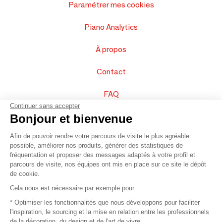
Paramétrer mes cookies
Piano Analytics
À propos
Contact
FAQ
Continuer sans accepter
Vendez vos produits
Bonjour et bienvenue
Afin de pouvoir rendre votre parcours de visite le plus agréable
Plan du site
possible, améliorer nos produits, générer des statistiques de
fréquentation et proposer des messages adaptés à votre profil et
parcours de visite, nos équipes ont mis en place sur ce site le dépôt
de cookie.
© 2016 –
Organisation SAFI
Cela nous est nécessaire par exemple pour :
* Optimiser les fonctionnalités que nous développons pour faciliter
Recrutement
l'inspiration, le sourcing et la mise en relation entre les professionnels
de la décoration, du design et de l'art de vivre