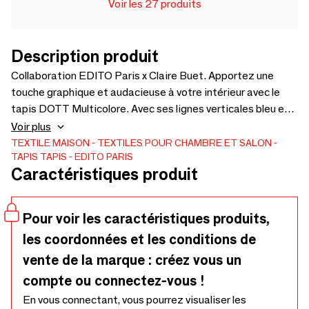
Voir les 27 produits
Description produit
Collaboration EDITO Paris x Claire Buet. Apportez une
touche graphique et audacieuse à votre intérieur avec le
tapis DOTT Multicolore. Avec ses lignes verticales bleu et
ses motifs circulaires en contraste de teintes terracotta et
Voir plus
crème, ce tapis joue sur l'équilibre entre simplicité et
TEXTILE MAISON
TEXTILES POUR CHAMBRE ET SALON
TAPIS
TAPIS
EDITO PARIS
originalité. Ce tapis fait main en laine de Nouvelle-Zélande
Caractéristiques produit
est disponible dans les tailles : L - 160 cm x 230 cm et XL -
200 cm x 290 cm. Sur-mesure possible. Pour les revendeurs
et distributeurs commandant du stock, merci de contacter
Pour voir les caractéristiques produits,
directement la marque à l’adresse suivante afin de
les coordonnées et les conditions de
bénéficier de la remise correspondante : desk@edito.paris.
vente de la marque : créez vous un
compte ou connectez-vous !
En vous connectant, vous pourrez visualiser les