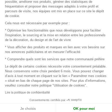
possible, améliorer nos produits, générer des statistiques de
fréquentation et proposer des messages adaptés à votre profil et
parcours de visite, nos équipes ont mis en place sur ce site le dépôt
de cookie.
© 2016 –
Organisation SAFI
Cela nous est nécessaire par exemple pour :
* Optimiser les fonctionnalités que nous développons pour faciliter
Recrutement
l'inspiration, le sourcing et la mise en relation entre les professionnels
de la décoration, du design et de l'art de vivre
Presse
* Vous afficher des produits et marques en lien avec vos besoins sur
nos annonces publicitaires et en mesurer l’efficacité
Devenir partenaire
* Comprendre quels sont les services que notre communauté préfère
Le dépôt de certains cookies nécessite votre consentement préalable.
Mentions légales
Nous conservons votre choix pendant 6 mois. Vous pouvez changer
d’avis à tout moment en cliquant sur le lien « Paramétrer mes cookies
Conditions commerciales
» situé en bas de chaque page de nos sites. Pour plus d’informations,
veuillez consulter notre politique "Utilisation de cookies".
Retours et remboursements
Lire la politique de confidentialité
Piano Analytics
Consentements certifiés par
Je choisis
OK pour moi