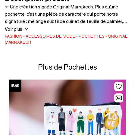
✨ Une création signée Original Marrakech. Plus qu’une
pochette, c’est une pièce de caractère qui porte notre
signature : mélange subtil de cuir et de feuille de palmier,
broderie sur-mesure et personnalisation unique. Depuis
Voir plus
2010, nous imaginons des accessoires qui ne suivent pas
FASHION
ACCESSOIRES DE MODE
POCHETTES
ORIGINAL
MARRAKECH
les tendances mais les créent, en faisant de chaque modèle
une extension de votre identité. Original Marrakech, c’est
l’élégance artisanale au service de l’originalité. Mode
Plus de Pochettes