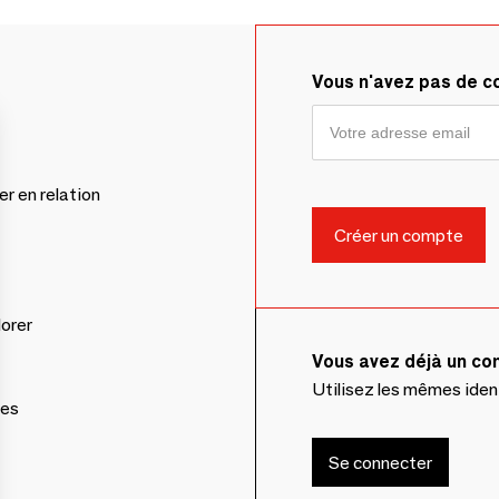
Vous n'avez pas de 
er en relation
lorer
Vous avez déjà un c
Utilisez les mêmes ide
ces
Se connecter