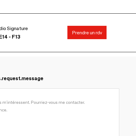
io Signature
Prendre un rdv
E14 - F13
s.request.message