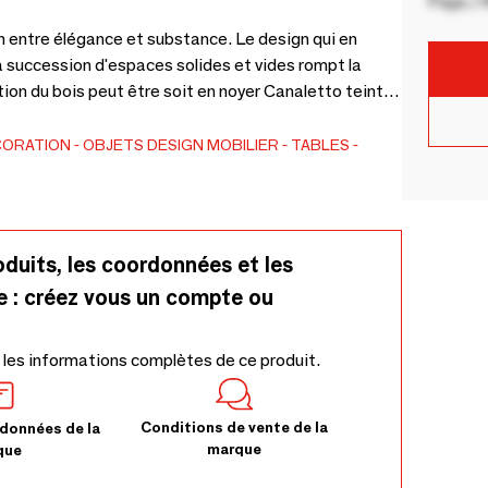
Pays / 
on entre élégance et substance. Le design qui en
la succession d'espaces solides et vides rompt la
origine: Amérique centrale) caractérisé par un
 un motif décoratif. Doté d’un plateau amovible.
CORATION
OBJETS DESIGN
MOBILIER
TABLES
oduits, les coordonnées et les
e : créez vous un compte ou
 les informations complètes de ce produit.
Conditions de vente de la
données de la
marque
que