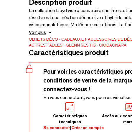
Description produit
La collection Lloyd vise à construire une interacti
résulte est une création décorative et hybride où 
vision monolithique. Matériaux: cuir et bois. La finition du bois peut être soit en noyer Canaletto teinté
foncé, soit en Ziricote, un bois exotique précieux (
Voir plus
veinage sombre irrégulier qui ressemble presque à
OBJETS DÉCO
CADEAUX ET ACCESSOIRES DE DÉ
AUTRES TABLES
GLENN SESTIG
GIOBAGNARA
Formats personnalisés disponibles sur demande.
Caractéristiques produit
Pour voir les caractéristiques pr
conditions de vente de la marqu
connectez-vous !
En vous connectant, vous pourrez visualiser
Caractéristiques
Accès aux coor
techniques
mar
Se connecter
|
Créer un compte