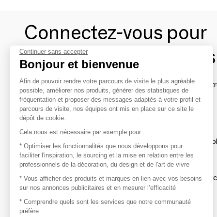
Connectez-vous pour
contacter les marques
Continuer sans accepter
Bonjour et bienvenue
Afin de pouvoir rendre votre parcours de visite le plus agréable
Afin de profiter au mieux de l'expérience MOM et de rentr
possible, améliorer nos produits, générer des statistiques de
avec vos marques préférées, créez-vous un compte.
fréquentation et proposer des messages adaptés à votre profil et
parcours de visite, nos équipes ont mis en place sur ce site le
dépôt de cookie.
Découvrir
Cela nous est nécessaire par exemple pour :
Les produits de milliers de fournisseurs à exp
* Optimiser les fonctionnalités que nous développons pour
faciliter l'inspiration, le sourcing et la mise en relation entre les
professionnels de la décoration, du design et de l'art de vivre
S'inspirer
Inspiration et sélections de produits tendan
* Vous afficher des produits et marques en lien avec vos besoins
sur nos annonces publicitaires et en mesurer l’efficacité
Contacter
* Comprendre quels sont les services que notre communauté
préfère
Prises de contact rapides et simplifiées