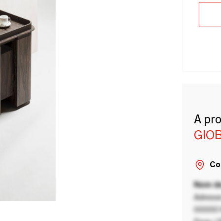
A pr
GIO
Co
Nom de
Adresse
00000 V