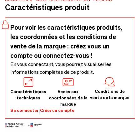
même design. Son socle aimanté permet une installation
Caractéristiques produit
dans tous les sens, sur les supports acier, et transforme
APLÔ en lampe à poser. La lampe APLÔ et ses 3
accessoires pour une infinité de solutions d’éclairage.
Pour voir les caractéristiques produits,
les coordonnées et les conditions de
vente de la marque : créez vous un
compte ou connectez-vous !
En vous connectant, vous pourrez visualiser les
informations complètes de ce produit.
Conditions de
Caractéristiques
Accès aux
vente de la marque
techniques
coordonnées de la
marque
Se connecter
|
Créer un compte