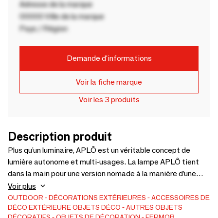
Adresse de la marque
00000 Ville de la marque
Pays / Région
Demande d'informations
Voir la fiche marque
Voir les 3 produits
Description produit
Plus qu’un luminaire, APLÔ est un véritable concept de
lumière autonome et multi-usages. La lampe APLÔ tient
dans la main pour une version nomade à la manière d’une
lampe torche. Elle se pose sur une table pour éclairer un
Voir plus
dîner, se suspend grâce à sa sangle créée sur mesure ou se
OUTDOOR
DÉCORATIONS EXTÉRIEURES
ACCESSOIRES DE
DÉCO EXTÉRIEURE
OBJETS DÉCO
AUTRES OBJETS
fixe aux murs avec son applique murale imaginée avec le
DÉCORATIFS
OBJETS DE DÉCORATION
FERMOB