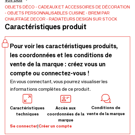
façon si inattendue de chauffer tout en décorant... que l’on
OBJETS DÉCO
CADEAUX ET ACCESSOIRES DE DÉCORATION
OBJETS PERSONNALISABLES
CUISINE
BREM PAR
a tout de suite envie de lui trouver une place pour pouvoir
CHAUFFAGE DECOR - RADIATEURS DESIGN SUR STOCK
l’installer. CROSS est un nouveau projet à la fois raffiné et
Caractéristiques produit
minimaliste, un système offrant des variantes et des
possibilités de personnalisation innombrables. Il peut être
utilisé aussi bien en vertical qu’en horizontal.
Pour voir les caractéristiques produits,
les coordonnées et les conditions de
vente de la marque : créez vous un
compte ou connectez-vous !
En vous connectant, vous pourrez visualiser les
informations complètes de ce produit.
Conditions de
Caractéristiques
Accès aux
vente de la marque
techniques
coordonnées de la
marque
Se connecter
|
Créer un compte