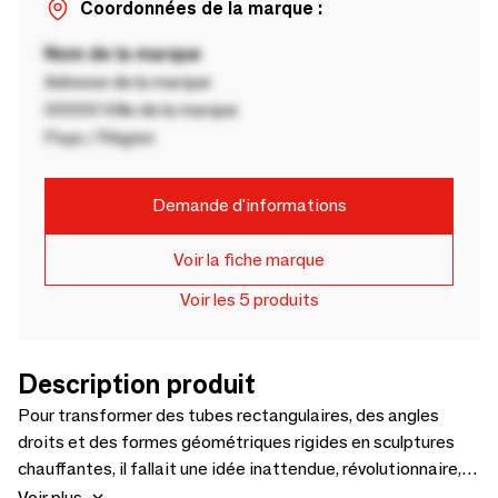
Coordonnées de la marque :
Nom de la marque
Adresse de la marque
00000 Ville de la marque
Pays / Région
Demande d'informations
Voir la fiche marque
Voir les 5 produits
Description produit
Pour transformer des tubes rectangulaires, des angles
droits et des formes géométriques rigides en sculptures
chauffantes, il fallait une idée inattendue, révolutionnaire,
certainement surprenante. Voici Cross et Vertical. Une
Voir plus