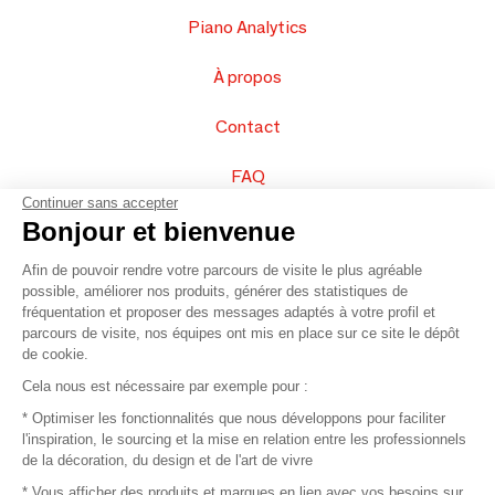
Piano Analytics
À propos
Contact
FAQ
Continuer sans accepter
Vendez vos produits
Bonjour et bienvenue
Afin de pouvoir rendre votre parcours de visite le plus agréable
Plan du site
possible, améliorer nos produits, générer des statistiques de
fréquentation et proposer des messages adaptés à votre profil et
parcours de visite, nos équipes ont mis en place sur ce site le dépôt
de cookie.
© 2016 –
Organisation SAFI
Cela nous est nécessaire par exemple pour :
* Optimiser les fonctionnalités que nous développons pour faciliter
Recrutement
l'inspiration, le sourcing et la mise en relation entre les professionnels
de la décoration, du design et de l'art de vivre
Presse
* Vous afficher des produits et marques en lien avec vos besoins sur