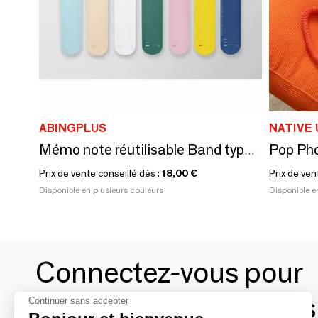
ABINGPLUS
NATIVE 
Pop Ph
Mémo note réutilisable Band type pour poignet / Wemo
Prix de vente conseillé dès :
18,00 €
Prix de ven
Disponible en plusieurs couleurs
Disponible e
Connectez-vous pour
contacter les marques
Continuer sans accepter