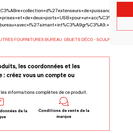
mi%C3%A8re+collection+d%27extenseurs+de+puissance+c
+prises+et+de+deux+ports+USB+pour+un+acc%C3%A8s+fac
n+bureau+avec+l%27aimant+int%C3%A9gr%C3%A9.+%0D%0A%
+flexible+avec+finition+exclusive+et+prise+personnal
UTRES FOURNITURES BUREAU
OBJETS DÉCO
SCULPTURES ET 
oduits, les coordonnées et les
e : créez vous un compte ou
 les informations complètes de ce produit.
Conditions de vente de la
données de la
marque
que