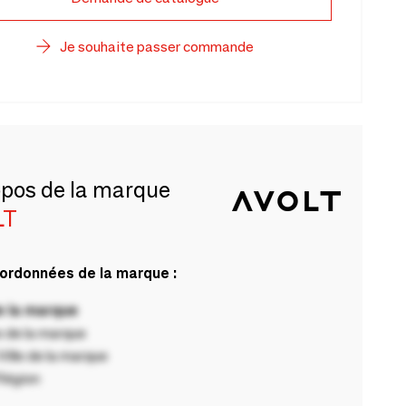
Je souhaite passer commande
opos de la marque
LT
ordonnées de la marque :
 la marque
 de la marque
ille de la marque
Région