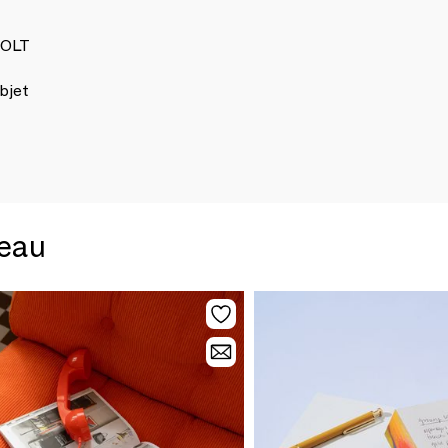
VOLT
bjet
reau