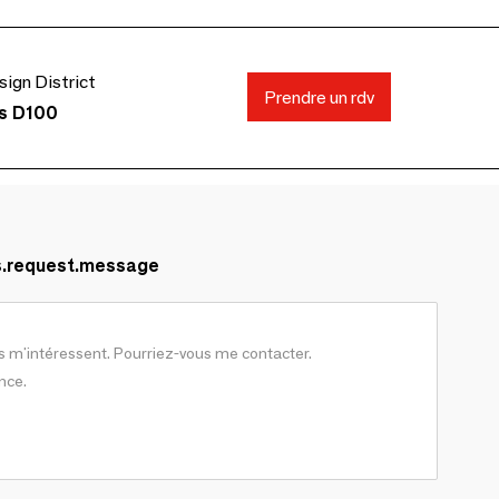
gn District
Prendre un rdv
ds D100
s.request.message