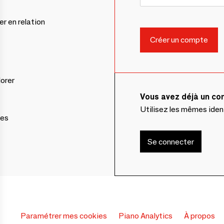
er en relation
lorer
Vous avez déjà un c
Utilisez les mêmes ide
ces
Se connecter
Paramétrer mes cookies
Piano Analytics
À propos