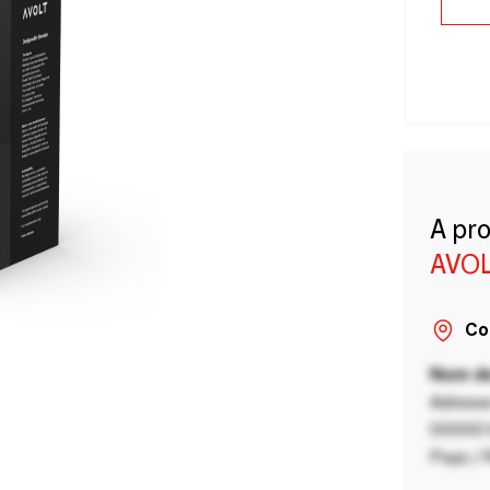
A pr
AVO
Co
Nom de
Adresse
00000 V
Pays / 