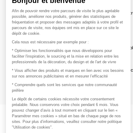
Bonjour et bienvenue
Afin de pouvoir rendre votre parcours de visite le plus agréable
Afin de profiter au mieux de l'expérience MOM et de rentr
possible, améliorer nos produits, générer des statistiques de
avec vos marques préférées, créez-vous un compte.
fréquentation et proposer des messages adaptés à votre profil et
parcours de visite, nos équipes ont mis en place sur ce site le
dépôt de cookie.
Découvrir
Cela nous est nécessaire par exemple pour :
Les produits de milliers de fournisseurs à exp
* Optimiser les fonctionnalités que nous développons pour
faciliter l'inspiration, le sourcing et la mise en relation entre les
professionnels de la décoration, du design et de l'art de vivre
S'inspirer
Inspiration et sélections de produits tendan
* Vous afficher des produits et marques en lien avec vos besoins
sur nos annonces publicitaires et en mesurer l’efficacité
Contacter
* Comprendre quels sont les services que notre communauté
préfère
Prises de contact rapides et simplifiées
Le dépôt de certains cookies nécessite votre consentement
préalable. Nous conservons votre choix pendant 6 mois. Vous
pouvez changer d’avis à tout moment en cliquant sur le lien «
Paramétrer mes cookies » situé en bas de chaque page de nos
sites. Pour plus d’informations, veuillez consulter notre politique
"Utilisation de cookies".