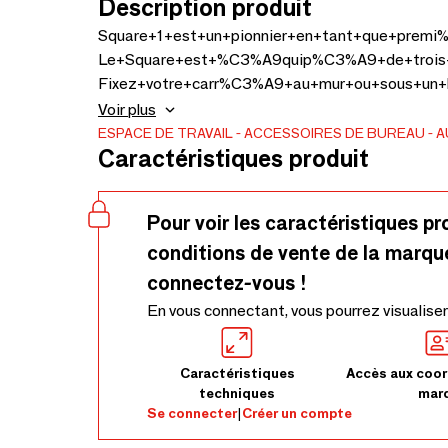
Description produit
Square+1+est+un+pionnier+en+tant+que+pre
Le+Square+est+%C3%A9quip%C3%A9+de+trois
Fixez+votre+carr%C3%A9+au+mur+ou+sous+u
C%C3%A2ble+de+1%2C8+m%C3%A8tre+tr%C3%A8s
Voir plus
ESPACE DE TRAVAIL
ACCESSOIRES DE BUREAU
A
Caractéristiques produit
Pour voir les caractéristiques pr
conditions de vente de la marqu
connectez-vous !
En vous connectant, vous pourrez visualiser
Caractéristiques
Accès aux coor
techniques
mar
Se connecter
|
Créer un compte