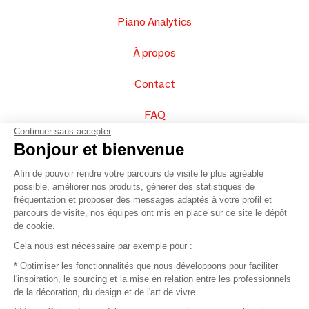
Piano Analytics
À propos
Contact
FAQ
Continuer sans accepter
Vendez vos produits
Bonjour et bienvenue
Afin de pouvoir rendre votre parcours de visite le plus agréable
Plan du site
possible, améliorer nos produits, générer des statistiques de
fréquentation et proposer des messages adaptés à votre profil et
parcours de visite, nos équipes ont mis en place sur ce site le dépôt
de cookie.
© 2016 –
Organisation SAFI
Cela nous est nécessaire par exemple pour :
* Optimiser les fonctionnalités que nous développons pour faciliter
Recrutement
l'inspiration, le sourcing et la mise en relation entre les professionnels
de la décoration, du design et de l'art de vivre
Presse