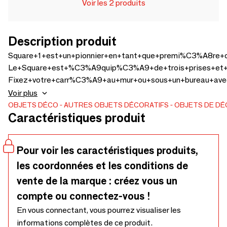
Voir les 2 produits
Description produit
Square+1+est+un+pionnier+en+tant+que+premi%C3%A8r
Le+Square+est+%C3%A9quip%C3%A9+de+trois+prises+et
Fixez+votre+carr%C3%A9+au+mur+ou+sous+un+bureau+a
C%C3%A2ble+tr%C3%A8s+flexible+de+1%2C8+m%C3%A8tre+
Voir plus
OBJETS DÉCO
AUTRES OBJETS DÉCORATIFS
OBJETS DE DÉ
Caractéristiques produit
Pour voir les caractéristiques produits,
les coordonnées et les conditions de
vente de la marque : créez vous un
compte ou connectez-vous !
En vous connectant, vous pourrez visualiser les
informations complètes de ce produit.