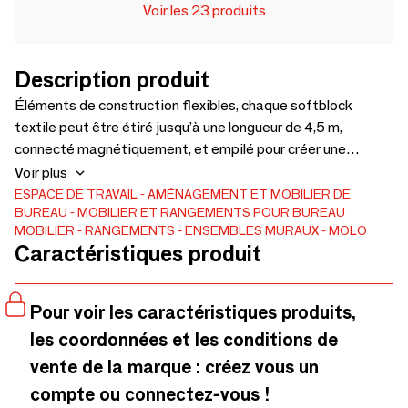
Voir les 23 produits
Description produit
Éléments de construction flexibles, chaque softblock
textile peut être étiré jusqu’à une longueur de 4,5 m,
connecté magnétiquement, et empilé pour créer une
partition d'espace ou un fond acoustique haut et richement
Voir plus
texturé. softblock en textile est composé d'un polyéthylène
ESPACE DE TRAVAIL
AMÉNAGEMENT ET MOBILIER DE
BUREAU
MOBILIER ET RANGEMENTS POUR BUREAU
non tissé filé, résistant à l'eau et aux déchirures, et
MOBILIER
RANGEMENTS
ENSEMBLES MURAUX
MOLO
antistatique pour repousser la poussière. Des rubans LED
Caractéristiques produit
optionnels s'intègrent au nid d'abeille de softblock en
textile blanc pour transformer les éléments en cloisons
expressives et lumineuses.
Pour voir les caractéristiques produits,
les coordonnées et les conditions de
vente de la marque : créez vous un
compte ou connectez-vous !