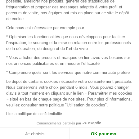
possible, améliorer nos produits, générer des statistiques de
fréquentation et proposer des messages adaptés à votre profil et
parcours de visite, nos équipes ont mis en place sur ce site le dépôt
de cookie.
© 2016 –
Organisation SAFI
Cela nous est nécessaire par exemple pour :
* Optimiser les fonctionnalités que nous développons pour faciliter
Recrutement
l'inspiration, le sourcing et la mise en relation entre les professionnels
de la décoration, du design et de l'art de vivre
Presse
* Vous afficher des produits et marques en lien avec vos besoins sur
nos annonces publicitaires et en mesurer l’efficacité
Devenir partenaire
* Comprendre quels sont les services que notre communauté préfère
Le dépôt de certains cookies nécessite votre consentement préalable.
Mentions légales
Nous conservons votre choix pendant 6 mois. Vous pouvez changer
d’avis à tout moment en cliquant sur le lien « Paramétrer mes cookies
Conditions commerciales
» situé en bas de chaque page de nos sites. Pour plus d’informations,
veuillez consulter notre politique "Utilisation de cookies".
Retours et remboursements
Lire la politique de confidentialité
Piano Analytics
Consentements certifiés par
Je choisis
OK pour moi