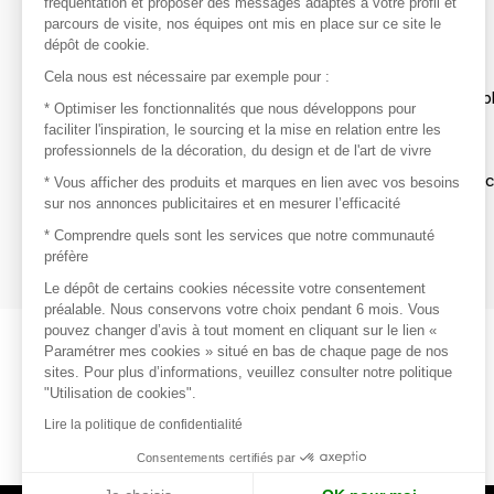
fréquentation et proposer des messages adaptés à votre profil et
parcours de visite, nos équipes ont mis en place sur ce site le
dépôt de cookie.
Découvrir
Cela nous est nécessaire par exemple pour :
Les produits de milliers de fournisseurs à exp
* Optimiser les fonctionnalités que nous développons pour
faciliter l'inspiration, le sourcing et la mise en relation entre les
professionnels de la décoration, du design et de l'art de vivre
S'inspirer
Inspiration et sélections de produits tendan
* Vous afficher des produits et marques en lien avec vos besoins
sur nos annonces publicitaires et en mesurer l’efficacité
Contacter
* Comprendre quels sont les services que notre communauté
préfère
Prises de contact rapides et simplifiées
Le dépôt de certains cookies nécessite votre consentement
préalable. Nous conservons votre choix pendant 6 mois. Vous
pouvez changer d’avis à tout moment en cliquant sur le lien «
Paramétrer mes cookies » situé en bas de chaque page de nos
sites. Pour plus d’informations, veuillez consulter notre politique
"Utilisation de cookies".
Lire la politique de confidentialité
Consentements certifiés par