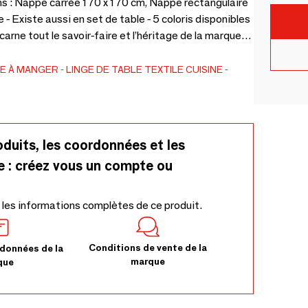
s : Nappe carrée 170 x 170 cm, Nappe rectangulaire
 Existe aussi en set de table - 5 coloris disponibles
incarne tout le savoir-faire et l’héritage de la marque
nappe Arné dévoile des motifs floraux d’une richesse
s coloris.
LE À MANGER
LINGE DE TABLE TEXTILE
CUISINE
oduits, les coordonnées et les
e : créez vous un compte ou
 les informations complètes de ce produit.
Conditions de vente de la
données de la
marque
que