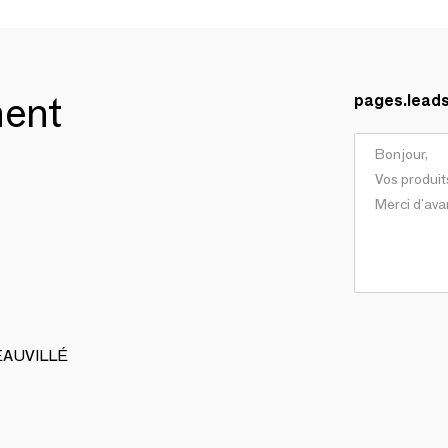
ment
pages.lead
BEAUVILLÉ