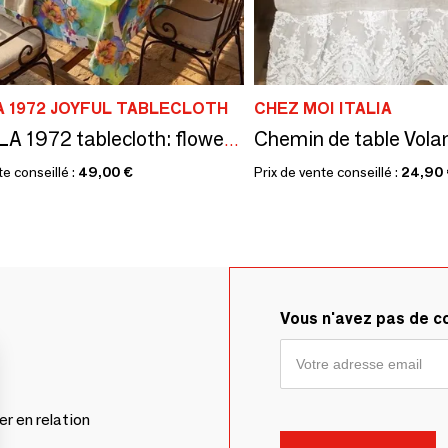
 1972 JOYFUL TABLECLOTH
CHEZ MOI ITALIA
Chemin de table Volan
PASELLA 1972 tablecloth: flowers 059
te conseillé :
49,00 €
Prix de vente conseillé :
24,90
Vous n'avez pas de 
er en relation