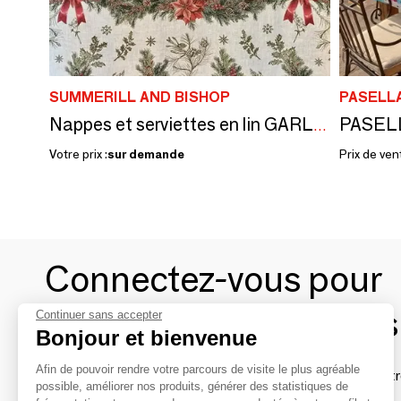
SUMMERILL AND BISHOP
PASELLA
Nappes et serviettes en lin GARLAND.
Votre prix :
sur demande
Prix de ven
Connectez-vous pour
contacter les marques
Continuer sans accepter
Bonjour et bienvenue
Afin de pouvoir rendre votre parcours de visite le plus agréable
Afin de profiter au mieux de l'expérience MOM et de rentr
possible, améliorer nos produits, générer des statistiques de
avec vos marques préférées, créez-vous un compte.