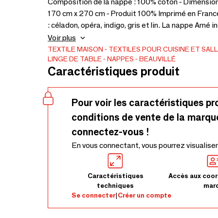
Composition de la nappe : 100% coton - Dimension
170 cm x 270 cm - Produit 100% Imprimé en France -
: céladon, opéra, indigo, gris et lin. La nappe Arné 
Beauvillé. Inspirée d’un document Napoléon III, la 
Voir plus
infinie ainsi que de luxueux détails dans de multiple
TEXTILE MAISON
TEXTILES POUR CUISINE ET SAL
LINGE DE TABLE
NAPPES
BEAUVILLÉ
Caractéristiques produit
Pour voir les caractéristiques pr
conditions de vente de la marqu
connectez-vous !
En vous connectant, vous pourrez visualiser
Caractéristiques
Accès aux coor
techniques
mar
Se connecter
|
Créer un compte