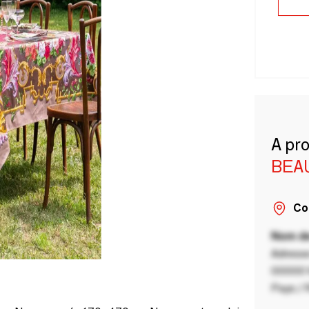
A pr
BEA
Co
Nom de
Adresse
00000 V
Pays / 