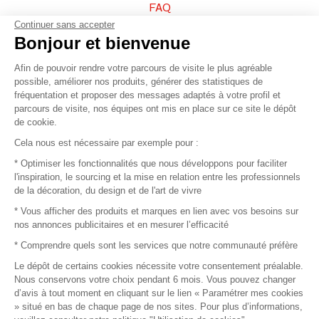
FAQ
Continuer sans accepter
Vendez vos produits
Bonjour et bienvenue
Afin de pouvoir rendre votre parcours de visite le plus agréable
Plan du site
possible, améliorer nos produits, générer des statistiques de
fréquentation et proposer des messages adaptés à votre profil et
parcours de visite, nos équipes ont mis en place sur ce site le dépôt
de cookie.
© 2016 –
Organisation SAFI
Cela nous est nécessaire par exemple pour :
* Optimiser les fonctionnalités que nous développons pour faciliter
Recrutement
l'inspiration, le sourcing et la mise en relation entre les professionnels
de la décoration, du design et de l'art de vivre
Presse
* Vous afficher des produits et marques en lien avec vos besoins sur
nos annonces publicitaires et en mesurer l’efficacité
Devenir partenaire
* Comprendre quels sont les services que notre communauté préfère
Le dépôt de certains cookies nécessite votre consentement préalable.
Mentions légales
Nous conservons votre choix pendant 6 mois. Vous pouvez changer
d’avis à tout moment en cliquant sur le lien « Paramétrer mes cookies
Conditions commerciales
» situé en bas de chaque page de nos sites. Pour plus d’informations,