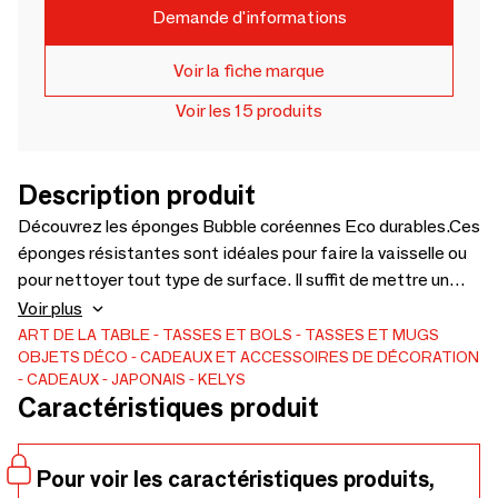
Demande d'informations
Voir la fiche marque
Voir les 15 produits
Description produit
Découvrez les éponges Bubble coréennes Eco durables.Ces
éponges résistantes sont idéales pour faire la vaisselle ou
pour nettoyer tout type de surface. Il suffit de mettre un
tout petit peu de liquide nettoyant et les mousses
Voir plus
abondantes permettent de nettoyer efficacement la
ART DE LA TABLE
TASSES ET BOLS
TASSES ET MUGS
OBJETS DÉCO
CADEAUX ET ACCESSOIRES DE DÉCORATION
vaisselle ou tout type de surface. Tricotées en fil de
CADEAUX
JAPONAIS
KELYS
polyester, elles peuvent être utilisées longtemps sans
Caractéristiques produit
s’abîmer ni s'effriter et elles ne rayent pas les surfaces
sensibles telles que les poêles ou les plaques de
cuisson.Une éponge idéale et une fois testée impossible
Pour voir les caractéristiques produits,
de revenir aux éponges traditionnelles !