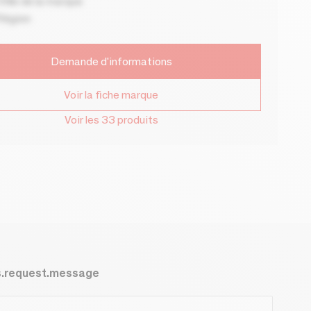
ille de la marque
Région
Demande d'informations
Voir la fiche marque
Voir les 33 produits
s.request.message