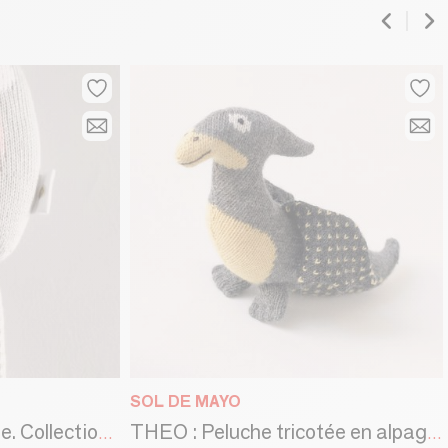
SOL DE MAYO
HITO : Peluche tricotée. Collection Funny Farmers. Normes CE
THEO : Peluche tricotée en alpaga de la collection DINOS. CE standards