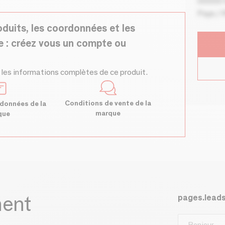
00000 V
Pays / 
oduits, les coordonnées et les
e : créez vous un compte ou
 les informations complètes de ce produit.
Conditions de vente de la
données de la
marque
que
ment
pages.lead