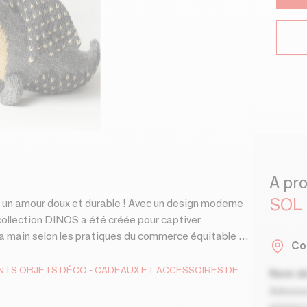
A pr
SOL
 un amour doux et durable ! Avec un design moderne
collection DINOS a été créée pour captiver
à la main selon les pratiques du commerce équitable en
Co
ne fibre naturelle hypoallergénique mais renouvelable,
astique recyclées. La collection comprend REX (bleu-
NTS
OBJETS DÉCO
CADEAUX ET ACCESSOIRES DE
Nom de
 STEF (rose)
Adresse