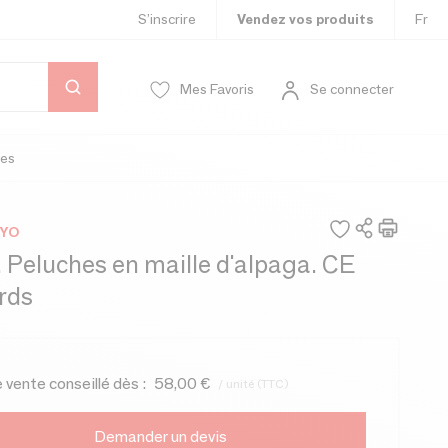
S’inscrire
Vendez vos produits
Fr
Mes Favoris
Se connecter
es
AYO
 Peluches en maille d'alpaga. CE
rds
e vente conseillé dès :
58,00 €
/ unité (TTC)
Demander un devis