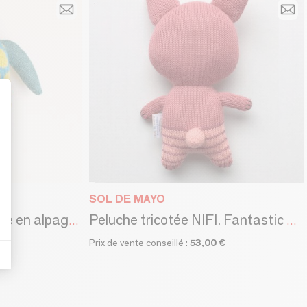
t : Personnalisez vos Options
SOL DE MAYO
BOBY : Peluche tricotée en alpaga | Normes CE
Peluche tricotée NIFI. Fantastic Friends collection. CE standards
€
Prix de vente conseillé :
53,00 €