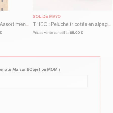
SOL DE MAYO
CUBEBOT SMALL _ Assortiment de couleurs
THEO : Peluche tricotée en alpaga de la collection DINOS. CE standards
 €
Prix de vente conseillé :
58,00 €
compte Maison&Objet ou MOM ?