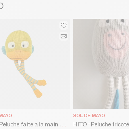
O
 MAYO
SOL DE MAYO
COCO. Peluche faite à la main . Normes CE