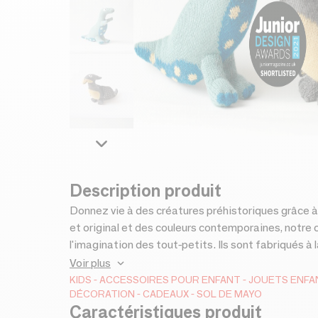
Description produit
Donnez vie à des créatures préhistoriques grâce à
et original et des couleurs contemporaines, notre 
l'imagination des tout-petits. Ils sont fabriqués 
Bolivie avec du fil d'alpaga plus doux et luxueux, u
Voir plus
et remplis de fibres provenant de bouteilles en pl
KIDS
ACCESSOIRES POUR ENFANT
JOUETS ENFA
DÉCORATION
CADEAUX
SOL DE MAYO
vert), TRINI (bleu), DIPO (brique), THEO (gris) et
Caractéristiques produit