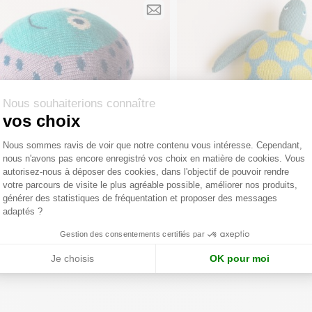
Nous souhaiterions connaître
vos choix
Plateforme de Gestion du Consentemen
Nous sommes ravis de voir que notre contenu vous intéresse. Cependant,
nous n'avons pas encore enregistré vos choix en matière de cookies. Vous
Axeptio consent
autorisez-nous à déposer des cookies, dans l'objectif de pouvoir rendre
votre parcours de visite le plus agréable possible, améliorer nos produits,
générer des statistiques de fréquentation et proposer des messages
 MAYO
SOL DE MAYO
adaptés ?
JELLY Peluche tricotée collection Aquatic Mates | Conforme aux normes CE
Gestion des consentements certifiés par
te conseillé :
58,00 €
Prix de vente conseillé :
58,00 
Je choisis
OK pour moi