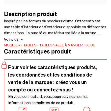
Description produit
Inspiré par les formes du néoclassicisme, Ottocento est
une table d'intérieur et d'extérieur disponible en différentes
dimensions. La pureté du matériau est liée à la nature
classique des formes, qui rappellent le luxe du marbre et
Voir plus
l'élégance des couleurs sombres. Grâce à une collaboration
MOBILIER
TABLES
TABLES SALLE À MANGER
SLIDE
Caractéristiques produit
entre le designer et notre département de production,
chaque table est une paix unique.
Pour voir les caractéristiques produits,
les coordonnées et les conditions de
vente de la marque : créez vous un
compte ou connectez-vous !
En vous connectant, vous pourrez visualiser les
informations complètes de ce produit.