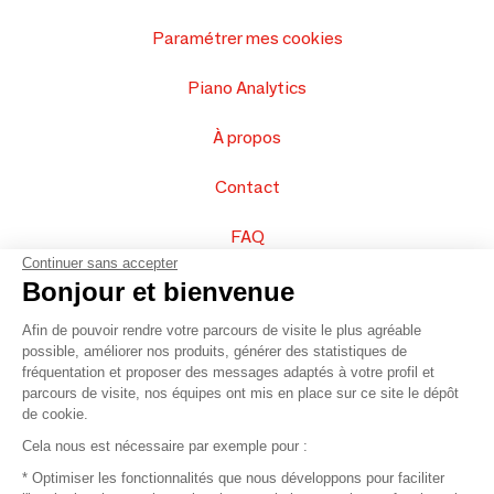
Paramétrer mes cookies
Piano Analytics
À propos
Contact
FAQ
Continuer sans accepter
Vendez vos produits
Bonjour et bienvenue
Afin de pouvoir rendre votre parcours de visite le plus agréable
Plan du site
possible, améliorer nos produits, générer des statistiques de
fréquentation et proposer des messages adaptés à votre profil et
parcours de visite, nos équipes ont mis en place sur ce site le dépôt
de cookie.
© 2016 –
Organisation SAFI
Cela nous est nécessaire par exemple pour :
* Optimiser les fonctionnalités que nous développons pour faciliter
Recrutement