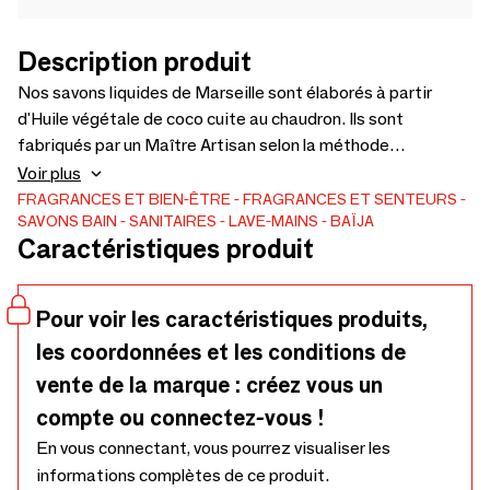
Description produit
Nos savons liquides de Marseille sont élaborés à partir
d'Huile végétale de coco cuite au chaudron. Ils sont
fabriqués par un Maître Artisan selon la méthode
traditionnelle de fabrication du Savon de Marseille. Il laisse
Voir plus
sur votre peau un délicat sillage suivant la fragrance choisie.
FRAGRANCES ET BIEN-ÊTRE
FRAGRANCES ET SENTEURS
SAVONS
BAIN
SANITAIRES
LAVE-MAINS
BAÏJA
Son plus ? Il s’utilise à la fois pour les mains mais aussi en gel
Caractéristiques produit
douche pour le corps. Format : 500ml.
Pour voir les caractéristiques produits,
les coordonnées et les conditions de
vente de la marque : créez vous un
compte ou connectez-vous !
En vous connectant, vous pourrez visualiser les
informations complètes de ce produit.