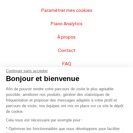
Paramétrer mes cookies
Piano Analytics
À propos
Contact
FAQ
Continuer sans accepter
Vendez vos produits
Bonjour et bienvenue
Afin de pouvoir rendre votre parcours de visite le plus agréable
Plan du site
possible, améliorer nos produits, générer des statistiques de
fréquentation et proposer des messages adaptés à votre profil et
parcours de visite, nos équipes ont mis en place sur ce site le dépôt
de cookie.
© 2016 –
Organisation SAFI
Cela nous est nécessaire par exemple pour :
* Optimiser les fonctionnalités que nous développons pour faciliter
Recrutement