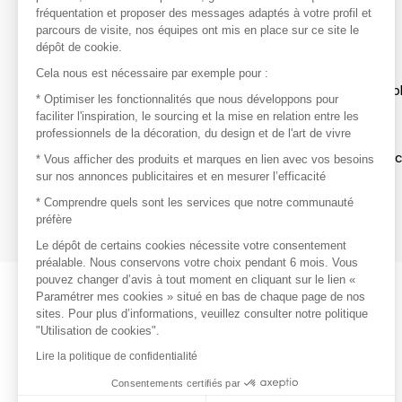
avec vos marques préférées, créez-vous un compte.
fréquentation et proposer des messages adaptés à votre profil et
parcours de visite, nos équipes ont mis en place sur ce site le
dépôt de cookie.
Découvrir
Cela nous est nécessaire par exemple pour :
Les produits de milliers de fournisseurs à exp
* Optimiser les fonctionnalités que nous développons pour
faciliter l'inspiration, le sourcing et la mise en relation entre les
professionnels de la décoration, du design et de l'art de vivre
S'inspirer
Inspiration et sélections de produits tendan
* Vous afficher des produits et marques en lien avec vos besoins
sur nos annonces publicitaires et en mesurer l’efficacité
Contacter
* Comprendre quels sont les services que notre communauté
préfère
Prises de contact rapides et simplifiées
Le dépôt de certains cookies nécessite votre consentement
préalable. Nous conservons votre choix pendant 6 mois. Vous
pouvez changer d’avis à tout moment en cliquant sur le lien «
Paramétrer mes cookies » situé en bas de chaque page de nos
sites. Pour plus d’informations, veuillez consulter notre politique
"Utilisation de cookies".
Lire la politique de confidentialité
Consentements certifiés par