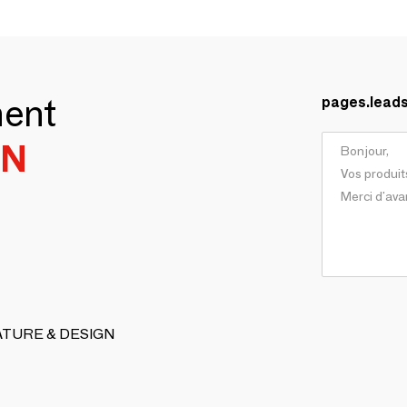
ment
pages.lead
GN
 NATURE & DESIGN