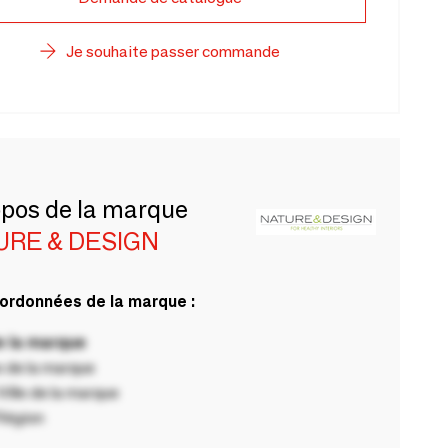
Je souhaite passer commande
opos de la marque
URE & DESIGN
ordonnées de la marque :
 la marque
 de la marque
ille de la marque
Région