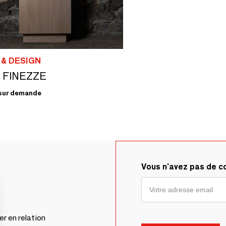
 & DESIGN
e FINEZZE
sur demande
Vous n'avez pas de 
er en relation