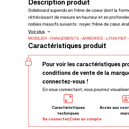
Description produit
Sideboard supendu en frêne de coeur dont la forme 
rétrécissant de mesure en hauteur et en profonde
nobles massifs suivants : noyer, frêne de cœur, ér
x 40 cm
Voir plus
MOBILIER
RANGEMENTS
ARMOIRES
LYDIA PIEP
Caractéristiques produit
Pour voir les caractéristiques pr
conditions de vente de la marqu
connectez-vous !
En vous connectant, vous pourrez visualiser
Caractéristiques
Accès aux coor
techniques
mar
Se connecter
|
Créer un compte