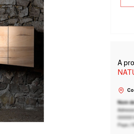
A pr
NAT
Co
Nom de
Adresse
00000 V
Pays / 