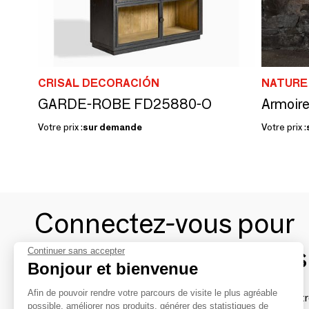
CRISAL DECORACIÓN
NATURE
GARDE-ROBE FD25880-O
Armoir
Votre prix :
sur demande
Votre prix :
Connectez-vous pour
contacter les marques
Continuer sans accepter
Bonjour et bienvenue
Afin de pouvoir rendre votre parcours de visite le plus agréable
Afin de profiter au mieux de l'expérience MOM et de rentr
possible, améliorer nos produits, générer des statistiques de