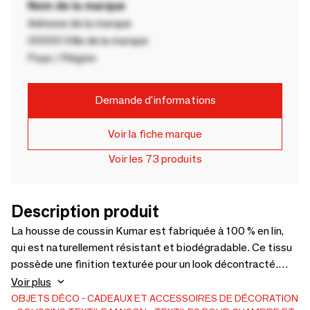
Nom de la marque
Adresse de la marque
00000 Ville de la marque
Pays / Région
Demande d'informations
Voir la fiche marque
Voir les 73 produits
Description produit
La housse de coussin Kumar est fabriquée à 100 % en lin,
qui est naturellement résistant et biodégradable. Ce tissu
possède une finition texturée pour un look décontracté.
Disponible en 2 élégantes combinaisons de couleurs
Voir plus
imprimées à la main : taupe/brun foncé et vert cactus/terre
OBJETS DÉCO
CADEAUX ET ACCESSOIRES DE DÉCORATION