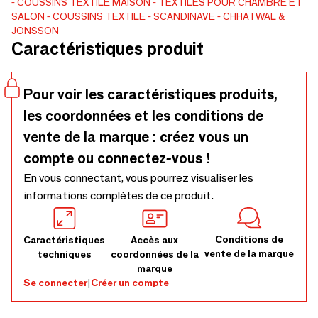
COUSSINS
TEXTILE MAISON
TEXTILES POUR CHAMBRE ET
cuite. Le revers est uni et aucun agent de remplissage n'est
SALON
COUSSINS TEXTILE
SCANDINAVE
CHHATWAL &
inclus.
JONSSON
Caractéristiques produit
Pour voir les caractéristiques produits,
les coordonnées et les conditions de
vente de la marque : créez vous un
compte ou connectez-vous !
En vous connectant, vous pourrez visualiser les
informations complètes de ce produit.
Conditions de
Caractéristiques
Accès aux
vente de la marque
techniques
coordonnées de la
marque
Se connecter
|
Créer un compte