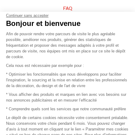
FAQ
Continuer sans accepter
Vendez vos produits
Bonjour et bienvenue
Afin de pouvoir rendre votre parcours de visite le plus agréable
Plan du site
possible, améliorer nos produits, générer des statistiques de
fréquentation et proposer des messages adaptés à votre profil et
parcours de visite, nos équipes ont mis en place sur ce site le dépôt
de cookie.
© 2016 –
Organisation SAFI
Cela nous est nécessaire par exemple pour :
* Optimiser les fonctionnalités que nous développons pour faciliter
Recrutement
l'inspiration, le sourcing et la mise en relation entre les professionnels
de la décoration, du design et de l'art de vivre
Presse
* Vous afficher des produits et marques en lien avec vos besoins sur
nos annonces publicitaires et en mesurer l’efficacité
Devenir partenaire
* Comprendre quels sont les services que notre communauté préfère
Le dépôt de certains cookies nécessite votre consentement préalable.
Mentions légales
Nous conservons votre choix pendant 6 mois. Vous pouvez changer
d’avis à tout moment en cliquant sur le lien « Paramétrer mes cookies
Conditions commerciales
» situé en bas de chaque page de nos sites. Pour plus d’informations,