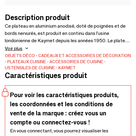
Description produit
Ce plateau en aluminium anodisé, doté de poignées et de
bords nervurés, est produit en continu dans l'usine
londonienne de Kaymet depuis les années 1950. Le plateau
côtelé Kaymet est un classique du design ; il est léger,
Voir plus
durable et pratique. Disponible en cinq tailles standard,
OBJETS DÉCO
CADEAUX ET ACCESSOIRES DE DÉCORATION
PLATEAUX
CUISINE
ACCESSOIRES DE CUISINE
dans plus de 30 options de motifs et de couleurs, y compris
USTENSILES DE CUISINE
KAYMET
des bases gaufrées à motif de losange anodisé, des bases
Caractéristiques produit
laminées compactes en mélamine et des points en
caoutchouc antidérapants. Consultez le site web de
Kaymet pour plus de détails sur la gamme. Des finitions et
Pour voir les caractéristiques produits,
des tailles personnalisées sont possibles.
les coordonnées et les conditions de
vente de la marque : créez vous un
compte ou connectez-vous !
En vous connectant, vous pourrez visualiser les