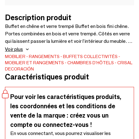
Description produit
Buffet en chêne et verre trempé Buffet en bois fini chêne.
Portes combinées en bois et verre trempé. Côtés en verre
qui laissent passer la lumière et voir l'intérieur du meuble. Le
buffet a 4 portes laissant les meubles divisés en deux
Voir plus
sections, et ces deux, à leur tour, dans deux étagères.
MOBILIER
RANGEMENTS
BUFFETS
COLLECTIVITÉS
MOBILIER ET RANGEMENTS
CHAMBRES D'HÔTELS
CRISAL
Dimensions : 163x45x85
DECORACIÓN
Caractéristiques produit
Pour voir les caractéristiques produits,
les coordonnées et les conditions de
vente de la marque : créez vous un
compte ou connectez-vous !
En vous connectant, vous pourrez visualiser les