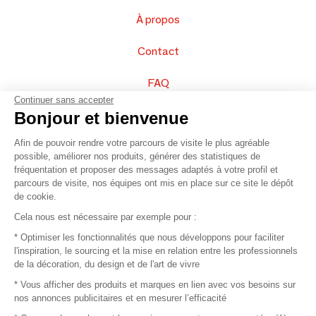
À propos
Contact
FAQ
Continuer sans accepter
Vendez vos produits
Bonjour et bienvenue
Afin de pouvoir rendre votre parcours de visite le plus agréable
Plan du site
possible, améliorer nos produits, générer des statistiques de
fréquentation et proposer des messages adaptés à votre profil et
parcours de visite, nos équipes ont mis en place sur ce site le dépôt
de cookie.
© 2016 –
Organisation SAFI
Cela nous est nécessaire par exemple pour :
* Optimiser les fonctionnalités que nous développons pour faciliter
Recrutement
l'inspiration, le sourcing et la mise en relation entre les professionnels
de la décoration, du design et de l'art de vivre
Presse
* Vous afficher des produits et marques en lien avec vos besoins sur
nos annonces publicitaires et en mesurer l’efficacité
Devenir partenaire