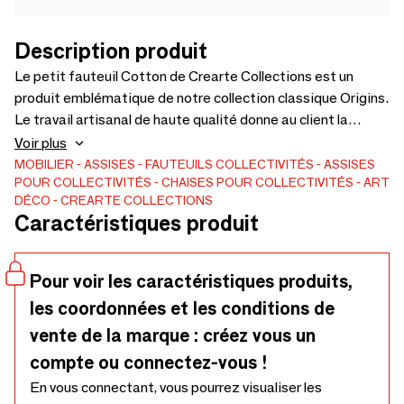
Description produit
Le petit fauteuil Cotton de Crearte Collections est un
produit emblématique de notre collection classique Origins.
Le travail artisanal de haute qualité donne au client la
possibilité de créer une atmosphère à partir de cette pièce
Voir plus
détaillée. Nous présentons différentes solutions de
MOBILIER
ASSISES
FAUTEUILS
COLLECTIVITÉS
ASSISES
POUR COLLECTIVITÉS
CHAISES POUR COLLECTIVITÉS
ART
matériaux et la possibilité de les personnaliser dans chaque
DÉCO
CREARTE COLLECTIONS
finition pour répondre à tous vos besoins. Quand l'élégance
Caractéristiques produit
classique devient un nouveau style de vie intérieur. Modèle
3D disponible.
Pour voir les caractéristiques produits,
les coordonnées et les conditions de
vente de la marque : créez vous un
compte ou connectez-vous !
En vous connectant, vous pourrez visualiser les