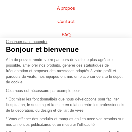
À propos
Contact
FAQ
Continuer sans accepter
Vendez vos produits
Bonjour et bienvenue
Afin de pouvoir rendre votre parcours de visite le plus agréable
Plan du site
possible, améliorer nos produits, générer des statistiques de
fréquentation et proposer des messages adaptés à votre profil et
parcours de visite, nos équipes ont mis en place sur ce site le dépôt
de cookie.
© 2016 –
Organisation SAFI
Cela nous est nécessaire par exemple pour :
* Optimiser les fonctionnalités que nous développons pour faciliter
Recrutement
l'inspiration, le sourcing et la mise en relation entre les professionnels
de la décoration, du design et de l'art de vivre
Presse
* Vous afficher des produits et marques en lien avec vos besoins sur
nos annonces publicitaires et en mesurer l’efficacité
Devenir partenaire