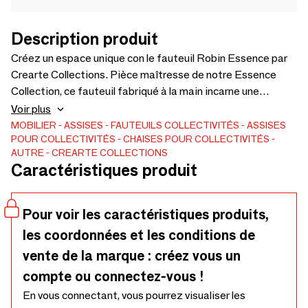
Description produit
Créez un espace unique con le fauteuil Robin Essence par
Crearte Collections. Pièce maîtresse de notre Essence
Collection, ce fauteuil fabriqué à la main incarne une
identité forte grâce à son design déconstruit
Voir plus
emblématique. Conçu pour les intérieurs résidentiels de
MOBILIER
ASSISES
FAUTEUILS
COLLECTIVITÉS
ASSISES
POUR COLLECTIVITÉS
CHAISES POUR COLLECTIVITÉS
luxe y los environnements d'hôtellerie (hospitality) haut de
AUTRE
CREARTE COLLECTIONS
gamme, cette pièce de qualité contract met en valeur un
Caractéristiques produit
savoir-faire artisanal d'excellence. Il est entièrement
personnalisable : définissez votre esthétique en
choisissant parmi des tissus premium, cuirs fins, jutes
Pour voir les caractéristiques produits,
naturels y cannage sophistiqué. Nous proposons également
les coordonnées et les conditions de
l'option propre matériau (COM). Adaptez la structure en
vente de la marque : créez vous un
bois massif con finitions sur mesure, ainsi que los
dimensions y configurations d'assise.
compte ou connectez-vous !
En vous connectant, vous pourrez visualiser les