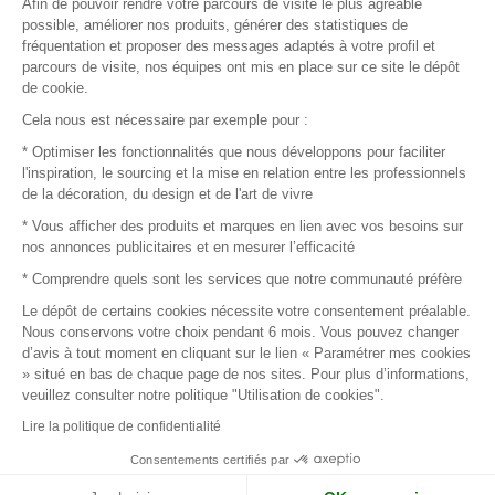
Afin de pouvoir rendre votre parcours de visite le plus agréable
Plan du site
possible, améliorer nos produits, générer des statistiques de
fréquentation et proposer des messages adaptés à votre profil et
parcours de visite, nos équipes ont mis en place sur ce site le dépôt
de cookie.
© 2016 –
Organisation SAFI
Cela nous est nécessaire par exemple pour :
* Optimiser les fonctionnalités que nous développons pour faciliter
Recrutement
l'inspiration, le sourcing et la mise en relation entre les professionnels
de la décoration, du design et de l'art de vivre
Presse
* Vous afficher des produits et marques en lien avec vos besoins sur
nos annonces publicitaires et en mesurer l’efficacité
Devenir partenaire
* Comprendre quels sont les services que notre communauté préfère
Le dépôt de certains cookies nécessite votre consentement préalable.
Mentions légales
Nous conservons votre choix pendant 6 mois. Vous pouvez changer
d’avis à tout moment en cliquant sur le lien « Paramétrer mes cookies
Conditions commerciales
» situé en bas de chaque page de nos sites. Pour plus d’informations,
veuillez consulter notre politique "Utilisation de cookies".
Retours et remboursements
Lire la politique de confidentialité
Piano Analytics
Consentements certifiés par