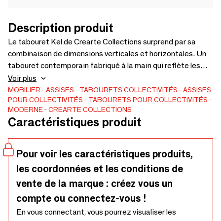
Description produit
Le tabouret Kel de Crearte Collections surprend par sa
combinaison de dimensions verticales et horizontales. Un
tabouret contemporain fabriqué à la main qui reflète les
canons actuels de la décoration d'intérieur. Un tabouret de
Voir plus
bar idéal pour transformer le style des projets résidentiels
MOBILIER
ASSISES
TABOURETS
COLLECTIVITÉS
ASSISES
POUR COLLECTIVITÉS
TABOURETS POUR COLLECTIVITÉS
et hôteliers. Notre travail à la main offre la possibilité de
MODERNE
CREARTE COLLECTIONS
créer cette pièce avec de nombreuses options de tissus, de
Caractéristiques produit
cuirs, de matériaux choisis par le client et de couleurs de
bois. Un véritable tabouret personnalisable de style
contemporain.
Pour voir les caractéristiques produits,
les coordonnées et les conditions de
vente de la marque : créez vous un
compte ou connectez-vous !
En vous connectant, vous pourrez visualiser les