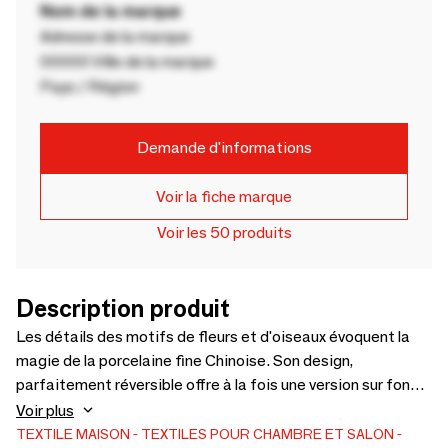
Nom de la marque
Adresse de la marque
00000 Ville de la marque
Pays / Région
Demande d'informations
Voir la fiche marque
Voir les 50 produits
Description produit
Les détails des motifs de fleurs et d'oiseaux évoquent la
magie de la porcelaine fine Chinoise. Son design,
parfaitement réversible offre à la fois une version sur fond
bleu nuit et une sur fond blanc pour un véritable effet
Voir plus
positif-négatif ! Parure en satin de coton
TEXTILE MAISON
TEXTILES POUR CHAMBRE ET SALON