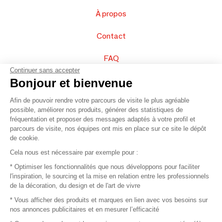
À propos
Contact
FAQ
Continuer sans accepter
Vendez vos produits
Bonjour et bienvenue
Afin de pouvoir rendre votre parcours de visite le plus agréable
Plan du site
possible, améliorer nos produits, générer des statistiques de
fréquentation et proposer des messages adaptés à votre profil et
parcours de visite, nos équipes ont mis en place sur ce site le dépôt
de cookie.
© 2016 –
Organisation SAFI
Cela nous est nécessaire par exemple pour :
* Optimiser les fonctionnalités que nous développons pour faciliter
Recrutement
l'inspiration, le sourcing et la mise en relation entre les professionnels
de la décoration, du design et de l'art de vivre
Presse
* Vous afficher des produits et marques en lien avec vos besoins sur
nos annonces publicitaires et en mesurer l’efficacité
Devenir partenaire