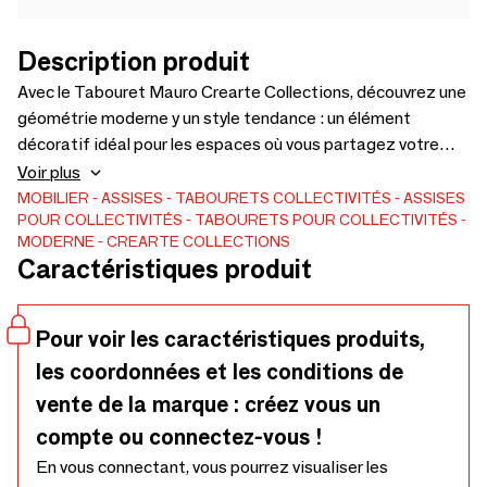
Description produit
Avec le Tabouret Mauro Crearte Collections, découvrez une
géométrie moderne y un style tendance : un élément
décoratif idéal pour les espaces où vous partagez votre
expérience. Ce tabouret haut, équipé d'un repose-pieds,
Voir plus
garantit un confort maximal lors des moments partagés. Un
MOBILIER
ASSISES
TABOURETS
COLLECTIVITÉS
ASSISES
POUR COLLECTIVITÉS
TABOURETS POUR COLLECTIVITÉS
véritable savoir-faire artisanal rend ce tabouret de bar fait
MODERNE
CREARTE COLLECTIONS
main entièrement personnalisable grâce à une large gamme
Caractéristiques produit
de tissus, cuirs, propres matériaux (COM), couleurs et
finitions de bois. Nous personnalisons également sa
hauteur de manière experte, l'adaptant parfaitement aux
Pour voir les caractéristiques produits,
différents besoins d'espace ou le transformant en banc de
les coordonnées et les conditions de
bar pour tables hautes. Adoptez un nouvel esprit de design
vente de la marque : créez vous un
contemporain différent. Modèle 3D disponible.
compte ou connectez-vous !
En vous connectant, vous pourrez visualiser les