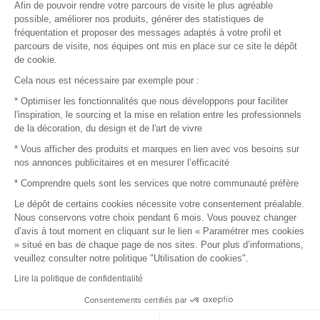
Afin de pouvoir rendre votre parcours de visite le plus agréable
Plan du site
possible, améliorer nos produits, générer des statistiques de
fréquentation et proposer des messages adaptés à votre profil et
parcours de visite, nos équipes ont mis en place sur ce site le dépôt
de cookie.
© 2016 –
Organisation SAFI
Cela nous est nécessaire par exemple pour :
* Optimiser les fonctionnalités que nous développons pour faciliter
Recrutement
l'inspiration, le sourcing et la mise en relation entre les professionnels
de la décoration, du design et de l'art de vivre
Presse
* Vous afficher des produits et marques en lien avec vos besoins sur
nos annonces publicitaires et en mesurer l’efficacité
Devenir partenaire
* Comprendre quels sont les services que notre communauté préfère
Le dépôt de certains cookies nécessite votre consentement préalable.
Mentions légales
Nous conservons votre choix pendant 6 mois. Vous pouvez changer
d’avis à tout moment en cliquant sur le lien « Paramétrer mes cookies
Conditions commerciales
» situé en bas de chaque page de nos sites. Pour plus d’informations,
veuillez consulter notre politique "Utilisation de cookies".
Retours et remboursements
Lire la politique de confidentialité
Piano Analytics
Consentements certifiés par