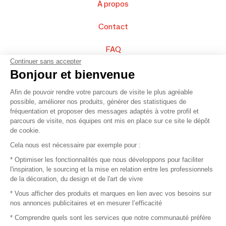
À propos
Contact
FAQ
Continuer sans accepter
Vendez vos produits
Bonjour et bienvenue
Afin de pouvoir rendre votre parcours de visite le plus agréable
Plan du site
possible, améliorer nos produits, générer des statistiques de
fréquentation et proposer des messages adaptés à votre profil et
parcours de visite, nos équipes ont mis en place sur ce site le dépôt
de cookie.
© 2016 –
Organisation SAFI
Cela nous est nécessaire par exemple pour :
* Optimiser les fonctionnalités que nous développons pour faciliter
Recrutement
l'inspiration, le sourcing et la mise en relation entre les professionnels
de la décoration, du design et de l'art de vivre
Presse
* Vous afficher des produits et marques en lien avec vos besoins sur
nos annonces publicitaires et en mesurer l’efficacité
Devenir partenaire
* Comprendre quels sont les services que notre communauté préfère