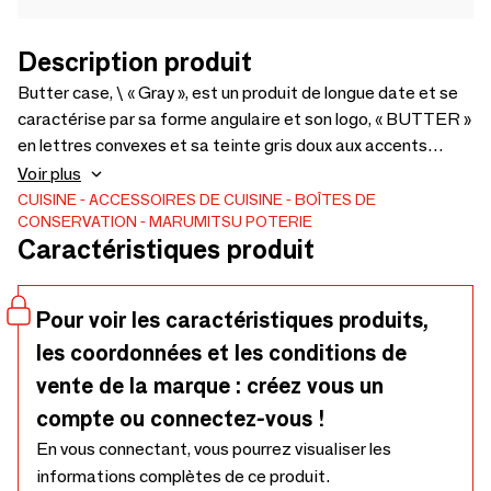
Description produit
Butter case, \ « Gray », est un produit de longue date et se
caractérise par sa forme angulaire et son logo, « BUTTER »
en lettres convexes et sa teinte gris doux aux accents
nostalgiques. \ « White », a le blanc le plus blanc lisse et
Voir plus
translucide, qui provient de la porcelaine blanche. Il se
CUISINE
ACCESSOIRES DE CUISINE
BOÎTES DE
CONSERVATION
MARUMITSU POTERIE
caractérise par sa forme rectangulaire aux coins arrondis et
Caractéristiques produit
son logo « BUTTER » en lettres bosselées. 200 g de beurre
conviennent à ces étuis à beurre et ne prennent pas trop de
place dans le réfrigérateur.
Pour voir les caractéristiques produits,
les coordonnées et les conditions de
vente de la marque : créez vous un
compte ou connectez-vous !
En vous connectant, vous pourrez visualiser les
informations complètes de ce produit.