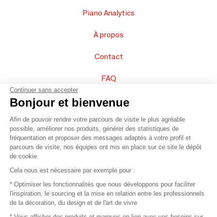
Piano Analytics
À propos
Contact
FAQ
Continuer sans accepter
Vendez vos produits
Bonjour et bienvenue
Afin de pouvoir rendre votre parcours de visite le plus agréable
Plan du site
possible, améliorer nos produits, générer des statistiques de
fréquentation et proposer des messages adaptés à votre profil et
parcours de visite, nos équipes ont mis en place sur ce site le dépôt
de cookie.
© 2016 –
Organisation SAFI
Cela nous est nécessaire par exemple pour :
* Optimiser les fonctionnalités que nous développons pour faciliter
Recrutement
l'inspiration, le sourcing et la mise en relation entre les professionnels
de la décoration, du design et de l'art de vivre
Presse
* Vous afficher des produits et marques en lien avec vos besoins sur