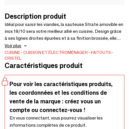
Description produit
Idéal pour saisir les viandes, la sauteuse Strate amovible en
inox 18/10 sera votre meilleur allié en cuisine. Design grâce
à ses lignes droites épurées et à sa finition brossée, elle
vous apportera modernité, praticité et sécurité.
Voir plus
Répondant à tous les besoins : sauter, revenir, griller,
CUISINE
CUISSON ET ÉLECTROMÉNAGER
FAITOUTS
CRISTEL
mijoter, dorer... la sauteuse Strate amovible vous permettra
Caractéristiques produit
de passer de la cuisine à la table en toute simplicité et
élégance. Disponible en 5 tailles : 20, 22, 24, 26 et 28cm.
Labellisée Origine France Garantie BV Cert. 6019453.
Pour voir les caractéristiques produits,
les coordonnées et les conditions de
vente de la marque : créez vous un
compte ou connectez-vous !
En vous connectant, vous pourrez visualiser les
informations complètes de ce produit.