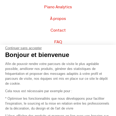
Piano Analytics
À propos
Contact
FAQ
Continuer sans accepter
Vendez vos produits
Bonjour et bienvenue
Afin de pouvoir rendre votre parcours de visite le plus agréable
Plan du site
possible, améliorer nos produits, générer des statistiques de
fréquentation et proposer des messages adaptés à votre profil et
parcours de visite, nos équipes ont mis en place sur ce site le dépôt
de cookie.
© 2016 –
Organisation SAFI
Cela nous est nécessaire par exemple pour :
* Optimiser les fonctionnalités que nous développons pour faciliter
Recrutement
l'inspiration, le sourcing et la mise en relation entre les professionnels
de la décoration, du design et de l'art de vivre
Presse
* Vous afficher des produits et marques en lien avec vos besoins sur