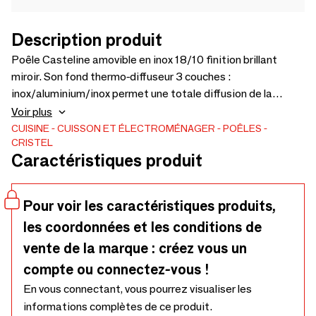
Description produit
Poêle Casteline amovible en inox 18/10 finition brillant
miroir. Son fond thermo-diffuseur 3 couches :
inox/aluminium/inox permet une totale diffusion de la
chaleur dans tous le corps, du fond jusqu'aux parois de
Voir plus
manière rapide et homogène. Idéal pour saisir les viandes, le
CUISINE
CUISSON ET ÉLECTROMÉNAGER
POÊLES
CRISTEL
goût de chaque aliment est préservé pendant et après la
Caractéristiques produit
cuisson. Cuisinez sainement avec les poêles inox CRISTEL
et gagnez de la place dans vos rangements avec le concept
amovible. Disponible en 7 tailles : 20, 22 ,24, 26, 28, 30 et
Pour voir les caractéristiques produits,
32cm. Labellisées Origine France Garantie BV
les coordonnées et les conditions de
Cert.6019453.
vente de la marque : créez vous un
compte ou connectez-vous !
En vous connectant, vous pourrez visualiser les
informations complètes de ce produit.