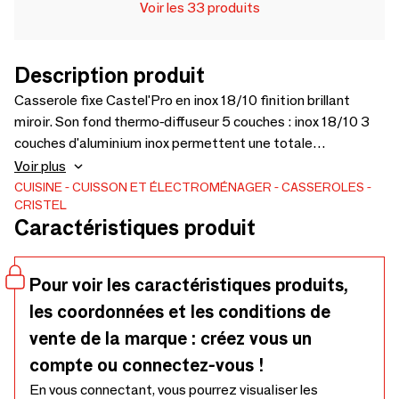
Voir les 33 produits
Description produit
Casserole fixe Castel'Pro en inox 18/10 finition brillant
miroir. Son fond thermo-diffuseur 5 couches : inox 18/10 3
couches d'aluminium inox permettent une totale
homogénéité de la diffusion de la chaleur, du fond aux
Voir plus
parrois de la casserole. La chaleur est répartie de manière
CUISINE
CUISSON ET ÉLECTROMÉNAGER
CASSEROLES
CRISTEL
rapide et uniforme. Idéal pour mélanger, cuire et monter les
Caractéristiques produit
sauces. Le goût de chaque aliment est préservé pendant et
après la cuisson. Se nettoie parfaitement après chaque
utilisation. Série de 3 casseroles : 16, 18 et 20 cm.
Pour voir les caractéristiques produits,
les coordonnées et les conditions de
vente de la marque : créez vous un
compte ou connectez-vous !
En vous connectant, vous pourrez visualiser les