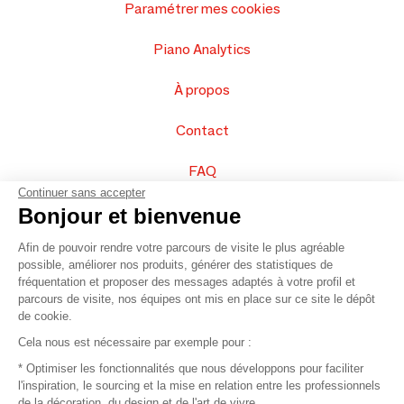
Paramétrer mes cookies
Piano Analytics
À propos
Contact
FAQ
Continuer sans accepter
Vendez vos produits
Bonjour et bienvenue
Afin de pouvoir rendre votre parcours de visite le plus agréable
Plan du site
possible, améliorer nos produits, générer des statistiques de
fréquentation et proposer des messages adaptés à votre profil et
parcours de visite, nos équipes ont mis en place sur ce site le dépôt
de cookie.
© 2016 –
Organisation SAFI
Cela nous est nécessaire par exemple pour :
* Optimiser les fonctionnalités que nous développons pour faciliter
Recrutement
l'inspiration, le sourcing et la mise en relation entre les professionnels
de la décoration, du design et de l'art de vivre