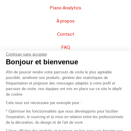
Piano Analytics
À propos
Contact
FAQ
Continuer sans accepter
Vendez vos produits
Bonjour et bienvenue
Afin de pouvoir rendre votre parcours de visite le plus agréable
Plan du site
possible, améliorer nos produits, générer des statistiques de
fréquentation et proposer des messages adaptés à votre profil et
parcours de visite, nos équipes ont mis en place sur ce site le dépôt
de cookie.
© 2016 –
Organisation SAFI
Cela nous est nécessaire par exemple pour :
* Optimiser les fonctionnalités que nous développons pour faciliter
Recrutement
l'inspiration, le sourcing et la mise en relation entre les professionnels
de la décoration, du design et de l'art de vivre
Presse
* Vous afficher des produits et marques en lien avec vos besoins sur