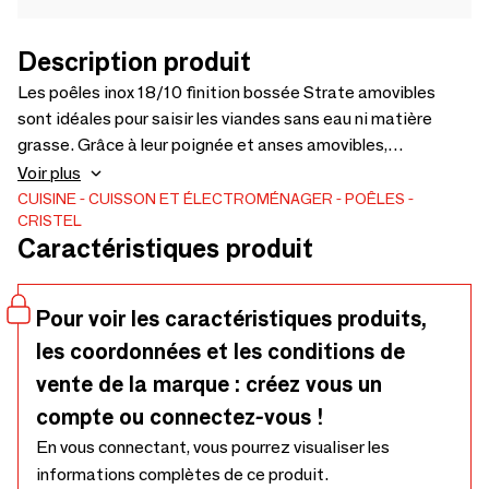
Description produit
Les poêles inox 18/10 finition bossée Strate amovibles
sont idéales pour saisir les viandes sans eau ni matière
grasse. Grâce à leur poignée et anses amovibles,
bénéficiez d'un gain de place inestimable dans vos
Voir plus
rangements. Leur fond thermo-diffuseur enveloppant en
CUISINE
CUISSON ET ÉLECTROMÉNAGER
POÊLES
CRISTEL
inox 18/10 permet de préserver le goût de chaque aliment
Caractéristiques produit
pendant et après la cuisson. Se nettoient facilement.
Existent en 6 tailles : 20, 22, 24, 26, 28 et 30cm. Des
poêles labellisées Origine France Garantie BV
Pour voir les caractéristiques produits,
Cert.6019453.
les coordonnées et les conditions de
vente de la marque : créez vous un
compte ou connectez-vous !
En vous connectant, vous pourrez visualiser les
informations complètes de ce produit.