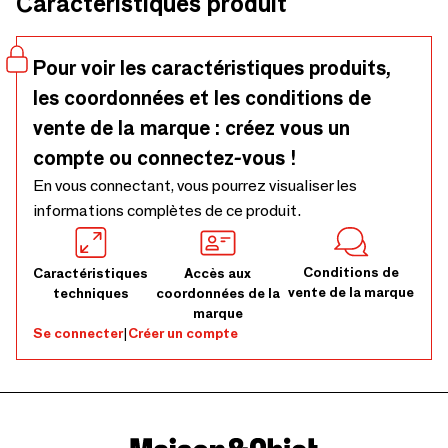
Caractéristiques produit
l'esprit de la beauté naturelle de Lombok. Qu'il s'agisse
d'une table basse en bois foncéinspirée de l'artisanat
indonésien traditionnel, ou d'un vase noir épuré rappelant
Pour voir les caractéristiques produits,
l’essence de ses volcans, Black Lombok insuffle le style de
les coordonnées et les conditions de
l'île dans votre maison.
vente de la marque : créez vous un
compte ou connectez-vous !
En vous connectant, vous pourrez visualiser les
informations complètes de ce produit.
Conditions de
Caractéristiques
Accès aux
vente de la marque
techniques
coordonnées de la
marque
Se connecter
|
Créer un compte