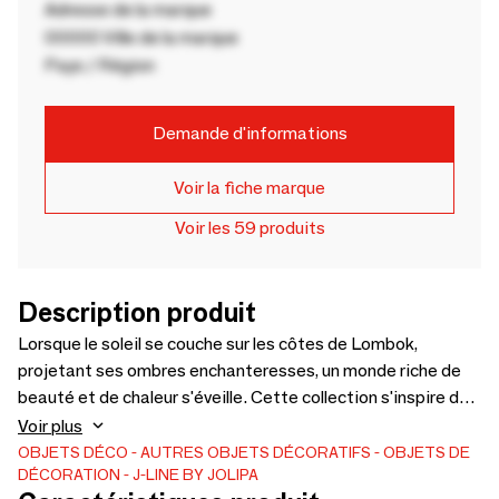
Adresse de la marque
00000 Ville de la marque
Pays / Région
Demande d'informations
Voir la fiche marque
Voir les 59 produits
Description produit
Lorsque le soleil se couche sur les côtes de Lombok,
projetant ses ombres enchanteresses, un monde riche de
beauté et de chaleur s'éveille. Cette collection s'inspire de
ce paradis indonésien captivant, mêlant la splendeur
Voir plus
mystique de Lombok à l'élégance intemporelle des tons
OBJETS DÉCO
AUTRES OBJETS DÉCORATIFS
OBJETS DE
DÉCORATION
J-LINE BY JOLIPA
noirs et beiges. Chaque article de cette collection incarne