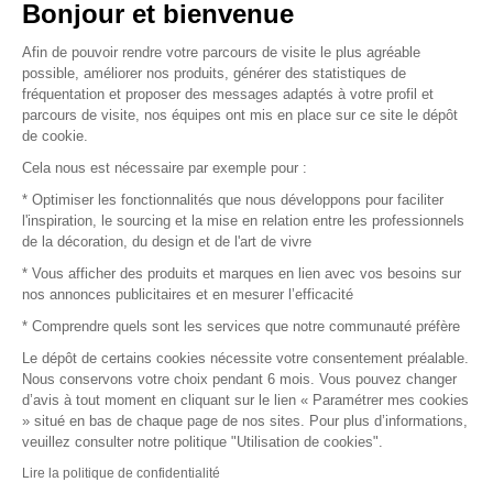
Vendez vos produits
Bonjour et bienvenue
Afin de pouvoir rendre votre parcours de visite le plus agréable
Plan du site
possible, améliorer nos produits, générer des statistiques de
fréquentation et proposer des messages adaptés à votre profil et
parcours de visite, nos équipes ont mis en place sur ce site le dépôt
de cookie.
© 2016 –
Organisation SAFI
Cela nous est nécessaire par exemple pour :
* Optimiser les fonctionnalités que nous développons pour faciliter
Recrutement
l'inspiration, le sourcing et la mise en relation entre les professionnels
de la décoration, du design et de l'art de vivre
Presse
* Vous afficher des produits et marques en lien avec vos besoins sur
nos annonces publicitaires et en mesurer l’efficacité
Devenir partenaire
* Comprendre quels sont les services que notre communauté préfère
Le dépôt de certains cookies nécessite votre consentement préalable.
Mentions légales
Nous conservons votre choix pendant 6 mois. Vous pouvez changer
d’avis à tout moment en cliquant sur le lien « Paramétrer mes cookies
Conditions commerciales
» situé en bas de chaque page de nos sites. Pour plus d’informations,
veuillez consulter notre politique "Utilisation de cookies".
Retours et remboursements
Lire la politique de confidentialité