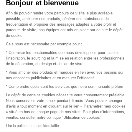
Vendez vos produits
Bonjour et bienvenue
Afin de pouvoir rendre votre parcours de visite le plus agréable
Plan du site
possible, améliorer nos produits, générer des statistiques de
fréquentation et proposer des messages adaptés à votre profil et
parcours de visite, nos équipes ont mis en place sur ce site le dépôt
de cookie.
© 2016 –
Organisation SAFI
Cela nous est nécessaire par exemple pour :
* Optimiser les fonctionnalités que nous développons pour faciliter
Recrutement
l'inspiration, le sourcing et la mise en relation entre les professionnels
de la décoration, du design et de l'art de vivre
Presse
* Vous afficher des produits et marques en lien avec vos besoins sur
nos annonces publicitaires et en mesurer l’efficacité
Devenir partenaire
* Comprendre quels sont les services que notre communauté préfère
Le dépôt de certains cookies nécessite votre consentement préalable.
Mentions légales
Nous conservons votre choix pendant 6 mois. Vous pouvez changer
d’avis à tout moment en cliquant sur le lien « Paramétrer mes cookies
Conditions commerciales
» situé en bas de chaque page de nos sites. Pour plus d’informations,
veuillez consulter notre politique "Utilisation de cookies".
Retours et remboursements
Lire la politique de confidentialité