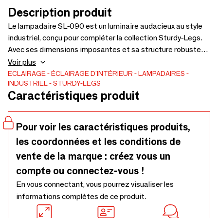
Description produit
Le lampadaire SL-090 est un luminaire audacieux au style
industriel, conçu pour compléter la collection Sturdy-Legs.
Avec ses dimensions imposantes et sa structure robuste
en acier, il s'intègre parfaitement à côté d'une table à
Voir plus
manger ou comme pièce maîtresse dans tout intérieur.
ECLAIRAGE
ÉCLAIRAGE D'INTÉRIEUR
LAMPADAIRES
INDUSTRIEL
STURDY-LEGS
Réglable en hauteur (environ 220 à 295 cm), il se
Caractéristiques produit
positionne facilement grâce à sa poignée intégrée. Son
abat-jour de 55 cm de diamètre est disponible en chêne ou
en noyer, ce qui lui permet de s'harmoniser avec différents
Pour voir les caractéristiques produits,
styles d'intérieur. Pour plus d'informations ou pour toute
les coordonnées et les conditions de
demande de personnalisation, n'hésitez pas à nous
contacter.
vente de la marque : créez vous un
compte ou connectez-vous !
En vous connectant, vous pourrez visualiser les
informations complètes de ce produit.