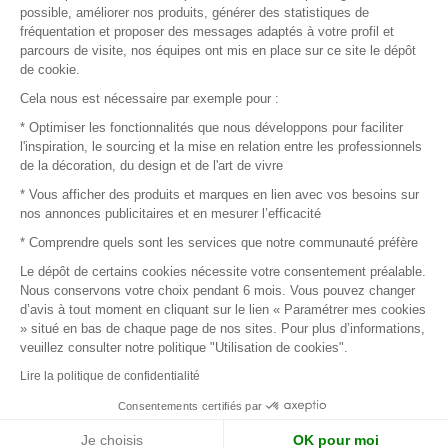
possible, améliorer nos produits, générer des statistiques de
fréquentation et proposer des messages adaptés à votre profil et
parcours de visite, nos équipes ont mis en place sur ce site le dépôt
de cookie.
© 2016 –
Organisation SAFI
Cela nous est nécessaire par exemple pour :
* Optimiser les fonctionnalités que nous développons pour faciliter
Recrutement
l'inspiration, le sourcing et la mise en relation entre les professionnels
de la décoration, du design et de l'art de vivre
Presse
* Vous afficher des produits et marques en lien avec vos besoins sur
nos annonces publicitaires et en mesurer l’efficacité
Devenir partenaire
* Comprendre quels sont les services que notre communauté préfère
Le dépôt de certains cookies nécessite votre consentement préalable.
Mentions légales
Nous conservons votre choix pendant 6 mois. Vous pouvez changer
d’avis à tout moment en cliquant sur le lien « Paramétrer mes cookies
Conditions commerciales
» situé en bas de chaque page de nos sites. Pour plus d’informations,
veuillez consulter notre politique "Utilisation de cookies".
Retours et remboursements
Lire la politique de confidentialité
Piano Analytics
Consentements certifiés par
Je choisis
OK pour moi