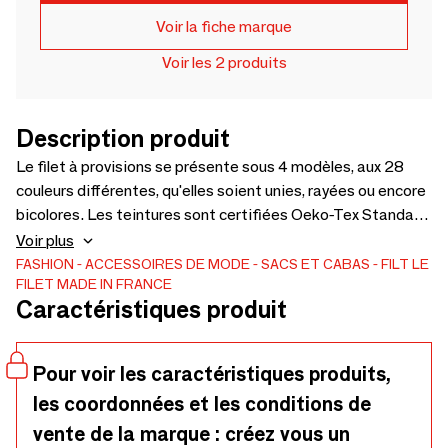
Voir la fiche marque
Voir les 2 produits
Description produit
Le filet à provisions se présente sous 4 modèles, aux 28
couleurs différentes, qu'elles soient unies, rayées ou encore
bicolores. Les teintures sont certifiées Oeko-Tex Standard
100. Il existe donc 4 tailles de filets à provisions : mini,
Voir plus
standard, standard porté épaule et XXL (pour les jouets et
FASHION
ACCESSOIRES DE MODE
SACS ET CABAS
FILT LE
FILET MADE IN FRANCE
le linge). Les multitudes de couleurs, des pastelles aux plus
Caractéristiques produit
vives permettent à chacun de choisir son propre filet, en
fonction de ses préférences. Léger, solide et peu
encombrant, il permet de mettre tout un tas de choses à
Pour voir les caractéristiques produits,
l'intérieur ! So Frenchy
les coordonnées et les conditions de
vente de la marque : créez vous un