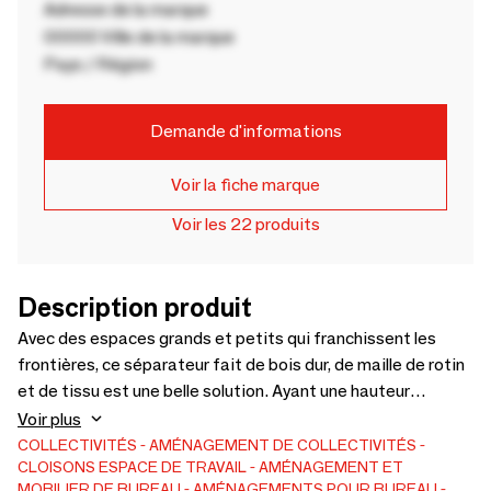
Adresse de la marque
00000 Ville de la marque
Pays / Région
Demande d'informations
Voir la fiche marque
Voir les 22 produits
Description produit
Avec des espaces grands et petits qui franchissent les
frontières, ce séparateur fait de bois dur, de maille de rotin
et de tissu est une belle solution. Ayant une hauteur
décalée, ces panneaux permettent d'agir à la fois comme
Voir plus
un mur ou une pièce de déclaration en même temps.
COLLECTIVITÉS
AMÉNAGEMENT DE COLLECTIVITÉS
CLOISONS
ESPACE DE TRAVAIL
AMÉNAGEMENT ET
MOBILIER DE BUREAU
AMÉNAGEMENTS POUR BUREAU