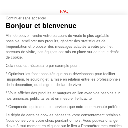
FAQ
Continuer sans accepter
Vendez vos produits
Bonjour et bienvenue
Afin de pouvoir rendre votre parcours de visite le plus agréable
Plan du site
possible, améliorer nos produits, générer des statistiques de
fréquentation et proposer des messages adaptés à votre profil et
parcours de visite, nos équipes ont mis en place sur ce site le dépôt
de cookie.
© 2016 –
Organisation SAFI
Cela nous est nécessaire par exemple pour :
* Optimiser les fonctionnalités que nous développons pour faciliter
Recrutement
l'inspiration, le sourcing et la mise en relation entre les professionnels
de la décoration, du design et de l'art de vivre
Presse
* Vous afficher des produits et marques en lien avec vos besoins sur
nos annonces publicitaires et en mesurer l’efficacité
Devenir partenaire
* Comprendre quels sont les services que notre communauté préfère
Le dépôt de certains cookies nécessite votre consentement préalable.
Mentions légales
Nous conservons votre choix pendant 6 mois. Vous pouvez changer
d’avis à tout moment en cliquant sur le lien « Paramétrer mes cookies