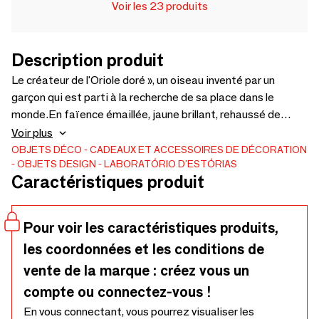
Voir les 23 produits
Description produit
Le créateur de l'Oriole doré », un oiseau inventé par un
garçon qui est parti à la recherche de sa place dans le
monde.En faïence émaillée, jaune brillant, rehaussé de
griffes ou de branches en laiton naturel ou oxydé.
Voir plus
OBJETS DÉCO
CADEAUX ET ACCESSOIRES DE DÉCORATION
OBJETS DESIGN
LABORATÓRIO D'ESTÓRIAS
Caractéristiques produit
Pour voir les caractéristiques produits,
les coordonnées et les conditions de
vente de la marque : créez vous un
compte ou connectez-vous !
En vous connectant, vous pourrez visualiser les