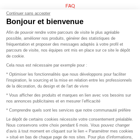
FAQ
Continuer sans accepter
Vendez vos produits
Bonjour et bienvenue
Afin de pouvoir rendre votre parcours de visite le plus agréable
Plan du site
possible, améliorer nos produits, générer des statistiques de
fréquentation et proposer des messages adaptés à votre profil et
parcours de visite, nos équipes ont mis en place sur ce site le dépôt
de cookie.
© 2016 –
Organisation SAFI
Cela nous est nécessaire par exemple pour :
* Optimiser les fonctionnalités que nous développons pour faciliter
Recrutement
l'inspiration, le sourcing et la mise en relation entre les professionnels
de la décoration, du design et de l'art de vivre
Presse
* Vous afficher des produits et marques en lien avec vos besoins sur
nos annonces publicitaires et en mesurer l’efficacité
Devenir partenaire
* Comprendre quels sont les services que notre communauté préfère
Le dépôt de certains cookies nécessite votre consentement préalable.
Mentions légales
Nous conservons votre choix pendant 6 mois. Vous pouvez changer
d’avis à tout moment en cliquant sur le lien « Paramétrer mes cookies
Conditions commerciales
» situé en bas de chaque page de nos sites. Pour plus d’informations,