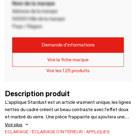
Nom de la marque
Adresse de la marque
00000 Ville de la marque
Pays / Région
Demande d'informations
Voir la fiche marque
Voir les 125 produits
Description produit
L'applique Stardust est un article vraiment unique, les lignes
nettes du cadre créent un beau contraste avec l'effet doux
et marbré du verre. Une pièce frappante qui ajoutera une
touche supplémentaire de luxe à n'importe quel intérieur.
Voir plus
Montré en verre recyclé et laiton brossé. Tailles et
ECLAIRAGE
ÉCLAIRAGE D'INTÉRIEUR
APPLIQUES