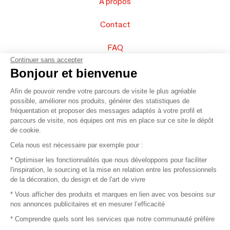
À propos
Contact
FAQ
Continuer sans accepter
Vendez vos produits
Bonjour et bienvenue
Afin de pouvoir rendre votre parcours de visite le plus agréable
Plan du site
possible, améliorer nos produits, générer des statistiques de
fréquentation et proposer des messages adaptés à votre profil et
parcours de visite, nos équipes ont mis en place sur ce site le dépôt
de cookie.
© 2016 –
Organisation SAFI
Cela nous est nécessaire par exemple pour :
* Optimiser les fonctionnalités que nous développons pour faciliter
Recrutement
l'inspiration, le sourcing et la mise en relation entre les professionnels
de la décoration, du design et de l'art de vivre
Presse
* Vous afficher des produits et marques en lien avec vos besoins sur
nos annonces publicitaires et en mesurer l’efficacité
Devenir partenaire
* Comprendre quels sont les services que notre communauté préfère