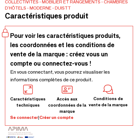
COLLECTIVITÉS
MOBILIER ET RANGEMENTS
CHAMBRES
matériaux personnalisés disponibles. Fabriqué à la main au
D'HÔTELS
MODERNE
DUISTT
Portugal. Délai de production - 8-10 semaines.
Caractéristiques produit
Pour voir les caractéristiques produits,
les coordonnées et les conditions de
vente de la marque : créez vous un
compte ou connectez-vous !
En vous connectant, vous pourrez visualiser les
informations complètes de ce produit.
Conditions de
Caractéristiques
Accès aux
vente de la marque
techniques
coordonnées de la
marque
Se connecter
|
Créer un compte