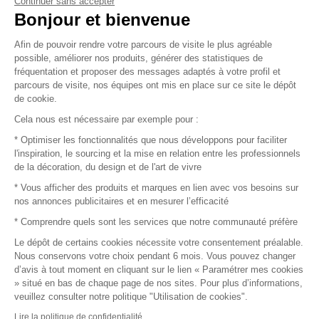
Continuer sans accepter
Vendez vos produits
Bonjour et bienvenue
Afin de pouvoir rendre votre parcours de visite le plus agréable
Plan du site
possible, améliorer nos produits, générer des statistiques de
fréquentation et proposer des messages adaptés à votre profil et
parcours de visite, nos équipes ont mis en place sur ce site le dépôt
de cookie.
© 2016 –
Organisation SAFI
Cela nous est nécessaire par exemple pour :
* Optimiser les fonctionnalités que nous développons pour faciliter
Recrutement
l'inspiration, le sourcing et la mise en relation entre les professionnels
de la décoration, du design et de l'art de vivre
Presse
* Vous afficher des produits et marques en lien avec vos besoins sur
nos annonces publicitaires et en mesurer l’efficacité
Devenir partenaire
* Comprendre quels sont les services que notre communauté préfère
Le dépôt de certains cookies nécessite votre consentement préalable.
Mentions légales
Nous conservons votre choix pendant 6 mois. Vous pouvez changer
d’avis à tout moment en cliquant sur le lien « Paramétrer mes cookies
Conditions commerciales
» situé en bas de chaque page de nos sites. Pour plus d’informations,
veuillez consulter notre politique "Utilisation de cookies".
Retours et remboursements
Lire la politique de confidentialité