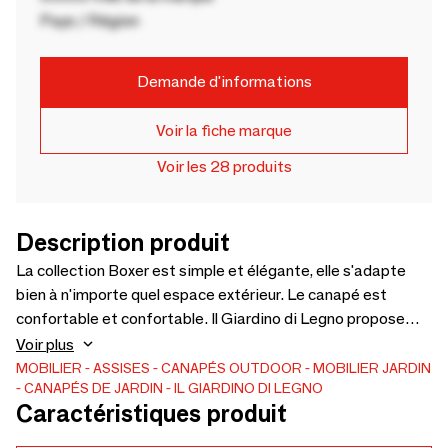
Pays / Région
Demande d'informations
Voir la fiche marque
Voir les 28 produits
Description produit
La collection Boxer est simple et élégante, elle s'adapte
bien à n'importe quel espace extérieur. Le canapé est
confortable et confortable. Il Giardino di Legno propose
une large gamme de bancs et canapés extérieurs, tous en
Voir plus
bois de teck, parfaits pour les canapés et les bancs. Le
MOBILIER
ASSISES
CANAPÉS
OUTDOOR
MOBILIER JARDIN
CANAPÉS DE JARDIN
IL GIARDINO DI LEGNO
canapé est en teck avec finition Fine Sanded. D'autres
Caractéristiques produit
finitions sont disponibles sur demande.