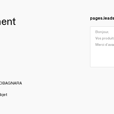
ment
pages.lead
 GIOBAGNARA
bjet