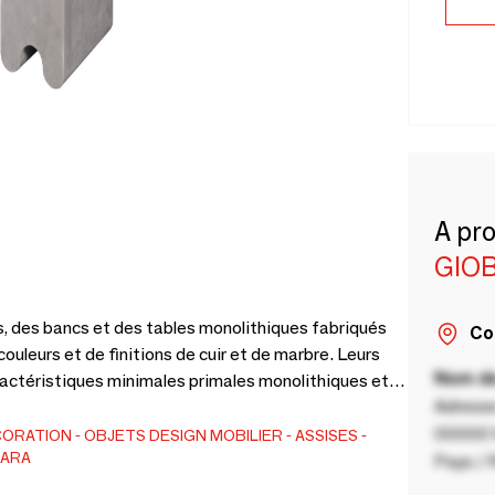
A pr
GIO
s, des bancs et des tables monolithiques fabriqués
Co
leurs et de finitions de cuir et de marbre. Leurs
Nom de
actéristiques minimales primales monolithiques et
Adresse
 sont une référence au Jeu des Osselets, qui a des
la réinterprétant selon un visuel moderne et un
00000 V
CORATION
OBJETS DESIGN
MOBILIER
ASSISES
NARA
rmes géométriques organiques et pures.
Pays / 