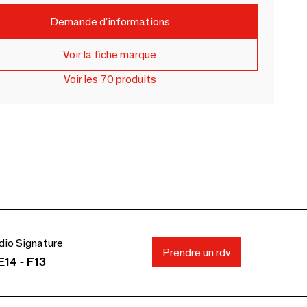
Demande d'informations
Voir la fiche marque
Voir les 70 produits
io Signature
Prendre un rdv
E14 - F13