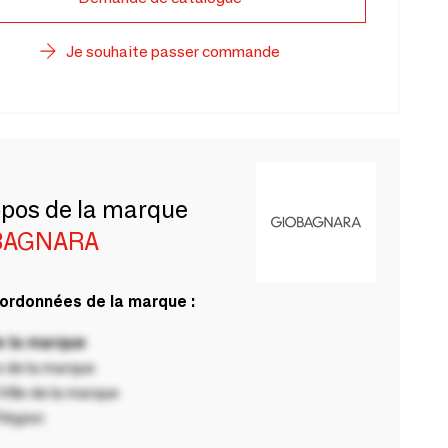
Je souhaite passer commande
opos de la marque
BAGNARA
ordonnées de la marque :
 la marque
 de la marque
ille de la marque
Région