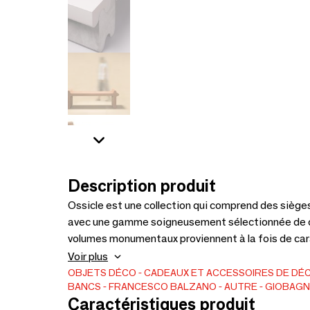
Description produit
Ossicle est une collection qui comprend des siège
avec une gamme soigneusement sélectionnée de cou
volumes monumentaux proviennent à la fois de car
contemporaines entrelacées, tandis que les lignes
Voir plus
racines datant de la Grèce antique et de Rome, en 
OBJETS DÉCO
CADEAUX ET ACCESSOIRES DE DÉ
BANCS
FRANCESCO BALZANO
AUTRE
GIOBAG
humour pointu, créant l'équilibre parfait entre fo
Caractéristiques produit