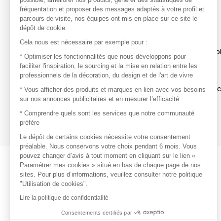
avec vos marques préférées, créez-vous un compte.
fréquentation et proposer des messages adaptés à votre profil et
parcours de visite, nos équipes ont mis en place sur ce site le
dépôt de cookie.
Découvrir
Cela nous est nécessaire par exemple pour :
Les produits de milliers de fournisseurs à exp
* Optimiser les fonctionnalités que nous développons pour
faciliter l'inspiration, le sourcing et la mise en relation entre les
professionnels de la décoration, du design et de l'art de vivre
S'inspirer
Inspiration et sélections de produits tendan
* Vous afficher des produits et marques en lien avec vos besoins
sur nos annonces publicitaires et en mesurer l’efficacité
Contacter
* Comprendre quels sont les services que notre communauté
préfère
Prises de contact rapides et simplifiées
Le dépôt de certains cookies nécessite votre consentement
préalable. Nous conservons votre choix pendant 6 mois. Vous
pouvez changer d’avis à tout moment en cliquant sur le lien «
Paramétrer mes cookies » situé en bas de chaque page de nos
sites. Pour plus d’informations, veuillez consulter notre politique
"Utilisation de cookies".
Lire la politique de confidentialité
Consentements certifiés par