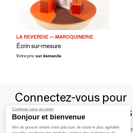
LA REVERDIE — MAROQUINERIE
Écrin sur-mesure
Votre prix :
sur demande
Connectez-vous pour
contacter les marques
Continuer sans accepter
Bonjour et bienvenue
Afin de pouvoir rendre votre parcours de visite le plus agréable
Afin de profiter au mieux de l'expérience MOM et de rentr
possible, améliorer nos produits, générer des statistiques de