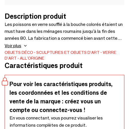
Description produit
Les poissons en verre soufflé à la bouche colorés étaient un
must have dans les ménages roumains jusqu'à la fin des
années 80. La fabrication a commencé bien avant cette
date et a eu lieu principalement dans deux usines fondées
Voir plus
dans les années 1800 et les deux devaient beaucoup à des
OBJETS DÉCO
SCULPTURES ET OBJETS D'ART
VERRE
D'ART
ALL'ORIGINE
techniques en verre de Murano qui sont censées avoir été
Caractéristiques produit
importées en Roumanie par un vénitien souffleur en verre
maître. Les spécimens plus âgés présentent souvent une
surface en miroir et une bouche fortement tranchante. La
Pour voir les caractéristiques produits,
gamme de couleurs et de tailles est très large avec une
les coordonnées et les conditions de
longueur allant de 20 à 60 cm.
vente de la marque : créez vous un
compte ou connectez-vous !
En vous connectant, vous pourrez visualiser les
informations complètes de ce produit.