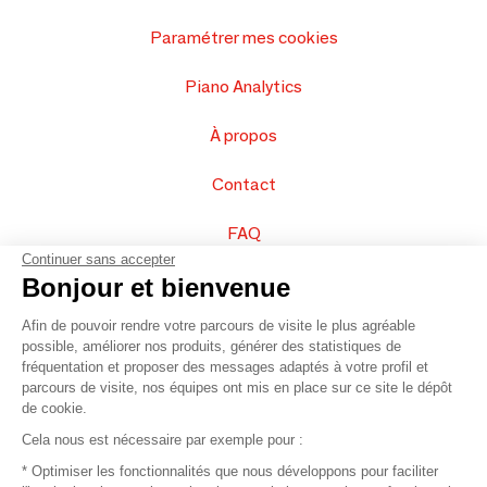
Paramétrer mes cookies
Piano Analytics
À propos
Contact
FAQ
Continuer sans accepter
Vendez vos produits
Bonjour et bienvenue
Afin de pouvoir rendre votre parcours de visite le plus agréable
Plan du site
possible, améliorer nos produits, générer des statistiques de
fréquentation et proposer des messages adaptés à votre profil et
parcours de visite, nos équipes ont mis en place sur ce site le dépôt
de cookie.
© 2016 –
Organisation SAFI
Cela nous est nécessaire par exemple pour :
* Optimiser les fonctionnalités que nous développons pour faciliter
Recrutement