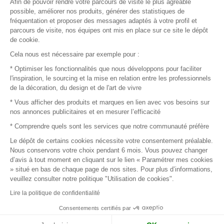
Afin de pouvoir rendre votre parcours de visite le plus agréable
Plan du site
possible, améliorer nos produits, générer des statistiques de
fréquentation et proposer des messages adaptés à votre profil et
parcours de visite, nos équipes ont mis en place sur ce site le dépôt
de cookie.
© 2016 –
Organisation SAFI
Cela nous est nécessaire par exemple pour :
* Optimiser les fonctionnalités que nous développons pour faciliter
Recrutement
l'inspiration, le sourcing et la mise en relation entre les professionnels
de la décoration, du design et de l'art de vivre
Presse
* Vous afficher des produits et marques en lien avec vos besoins sur
nos annonces publicitaires et en mesurer l’efficacité
Devenir partenaire
* Comprendre quels sont les services que notre communauté préfère
Le dépôt de certains cookies nécessite votre consentement préalable.
Mentions légales
Nous conservons votre choix pendant 6 mois. Vous pouvez changer
d’avis à tout moment en cliquant sur le lien « Paramétrer mes cookies
Conditions commerciales
» situé en bas de chaque page de nos sites. Pour plus d’informations,
veuillez consulter notre politique "Utilisation de cookies".
Retours et remboursements
Lire la politique de confidentialité
Piano Analytics
Consentements certifiés par