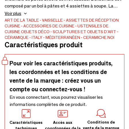
composé par un bol à pâtes et 4 assiettes à soupe. La
collection peut également être expédiée dans différents
Voir plus
types de set, sont tous en grès Made in Italy et sont
ART DE LA TABLE
VAISSELLE
ASSIETTES DE RÉCEPTION
CUISINE
ACCESSOIRES DE CUISINE
USTENSILES DE
lavables au lave-vaisselle et au micro-ondes.
CUISINE
OBJETS DÉCO
SCULPTURES ET OBJETS D'ART
CÉRAMIQUE
ITALY
MÉDITERRANÉEN
CERAMICHE NOI
Caractéristiques produit
Pour voir les caractéristiques produits,
les coordonnées et les conditions de
vente de la marque : créez vous un
compte ou connectez-vous !
En vous connectant, vous pourrez visualiser les
informations complètes de ce produit.
Conditions de
Caractéristiques
Accès aux
vente de la marque
techniques
coordonnées de la