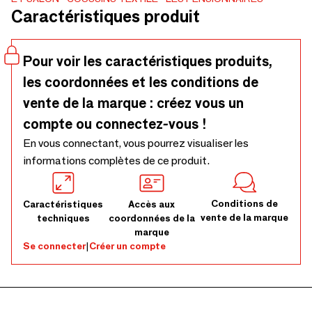
exclusifs. Coussin déhoussable, garniture fabriquée en
Caractéristiques produit
Belgique. Conçu en France, fabriqué avec soin au Portugal.
Pour voir les caractéristiques produits,
les coordonnées et les conditions de
vente de la marque : créez vous un
compte ou connectez-vous !
En vous connectant, vous pourrez visualiser les
informations complètes de ce produit.
Conditions de
Caractéristiques
Accès aux
vente de la marque
techniques
coordonnées de la
marque
Se connecter
|
Créer un compte