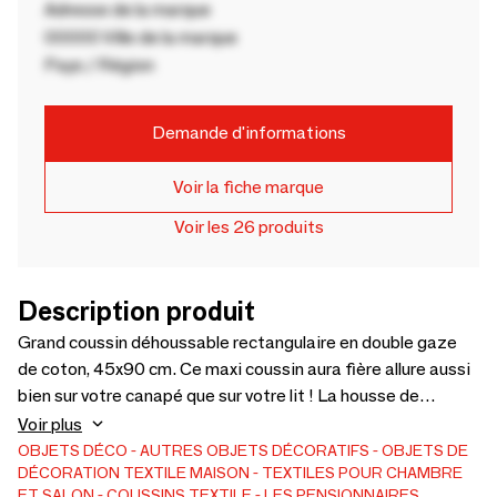
Adresse de la marque
00000 Ville de la marque
Pays / Région
Demande d'informations
Voir la fiche marque
Voir les 26 produits
Description produit
Grand coussin déhoussable rectangulaire en double gaze
de coton, 45x90 cm. Ce maxi coussin aura fière allure aussi
bien sur votre canapé que sur votre lit ! La housse de
coussin en double gaze de coton très douce est marquée
Voir plus
dans le coin supérieur gauche de la petite broderie dorée
OBJETS DÉCO
AUTRES OBJETS DÉCORATIFS
OBJETS DE
DÉCORATION
TEXTILE MAISON
TEXTILES POUR CHAMBRE
"signature" Les pensionnaires. Disponible en 7 coloris
ET SALON
COUSSINS TEXTILE
LES PENSIONNAIRES