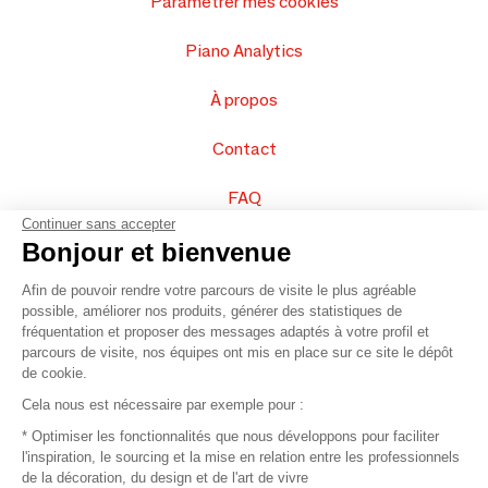
Paramétrer mes cookies
Piano Analytics
À propos
Contact
FAQ
Continuer sans accepter
Vendez vos produits
Bonjour et bienvenue
Afin de pouvoir rendre votre parcours de visite le plus agréable
Plan du site
possible, améliorer nos produits, générer des statistiques de
fréquentation et proposer des messages adaptés à votre profil et
parcours de visite, nos équipes ont mis en place sur ce site le dépôt
de cookie.
© 2016 –
Organisation SAFI
Cela nous est nécessaire par exemple pour :
* Optimiser les fonctionnalités que nous développons pour faciliter
Recrutement
l'inspiration, le sourcing et la mise en relation entre les professionnels
de la décoration, du design et de l'art de vivre