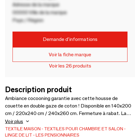
Adresse de la marque
00000 Ville de la marque
Pays / Région
Demande d'informations
Voir la fiche marque
Voir les 26 produits
Description produit
Ambiance cocooning garantie avec cette housse de
couette en double gaze de coton ! Disponible en 140x200
cm / 220x240 cm / 240x260 cm. Fermeture à rabat. La
housse est marquée dans le coin supérieur gauche de la
Voir plus
petite broderie dorée "signature" Les pensionnaires.
TEXTILE MAISON
TEXTILES POUR CHAMBRE ET SALON
LINGE DE LIT
LES PENSIONNAIRES
Disponibles en 7 coloris exclusifs. Conçue en France,