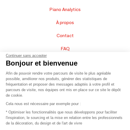
Piano Analytics
À propos
Contact
FAQ
Continuer sans accepter
Vendez vos produits
Bonjour et bienvenue
Afin de pouvoir rendre votre parcours de visite le plus agréable
Plan du site
possible, améliorer nos produits, générer des statistiques de
fréquentation et proposer des messages adaptés à votre profil et
parcours de visite, nos équipes ont mis en place sur ce site le dépôt
de cookie.
© 2016 –
Organisation SAFI
Cela nous est nécessaire par exemple pour :
* Optimiser les fonctionnalités que nous développons pour faciliter
Recrutement
l'inspiration, le sourcing et la mise en relation entre les professionnels
de la décoration, du design et de l'art de vivre
Presse