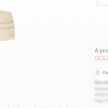
A pr
GOL
Co
Nom de
Adresse
00000 V
Pays / 