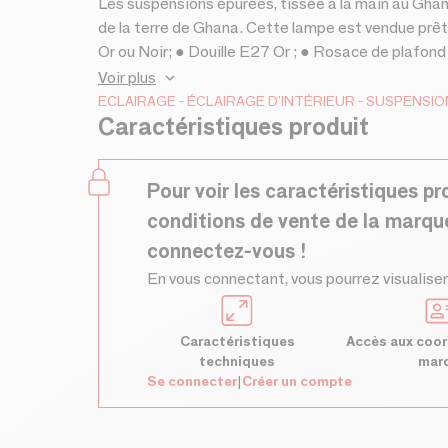
Les suspensions épurées, tissée à la main au Ghana
de la terre de Ghana. Cette lampe est vendue prête
Or ou Noir; ● Douille E27 Or ; ● Rosace de plafond 
Accessoires en laiton brossés et polis ; ● Disponibl
Voir plus
UL sont disponible sur demande:
ECLAIRAGE
ÉCLAIRAGE D'INTÉRIEUR
SUSPENSIO
Caractéristiques produit
Pour voir les caractéristiques pr
conditions de vente de la marqu
connectez-vous !
En vous connectant, vous pourrez visualiser
Caractéristiques
Accès aux coor
techniques
mar
Se connecter
|
Créer un compte