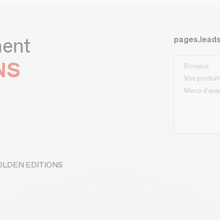
ment
pages.lead
NS
 GOLDEN EDITIONS