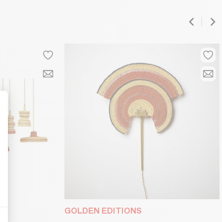
t : Personnalisez vos Options
GOLDEN EDITIONS