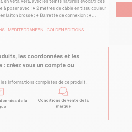
 en Veta Vera, avec les teints naturels évocatrices
 à poser avec : ● 2 mètres de câble en tissu couleur
en laiton brossé ; ● Barrette de connexion ; ●
e en 1 couleur : Naturel ; ● Des accessoires certifiés
NS
MÉDITERRANÉEN
GOLDEN EDITIONS
oduits, les coordonnées et les
e : créez vous un compte ou
 les informations complètes de ce produit.
Conditions de vente de la
données de la
marque
que