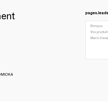
ment
pages.lead
TOMIOKA