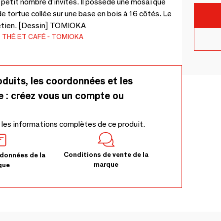
 petit nombre d'invités. Il possède une mosaïque
e tortue collée sur une base en bois à 16 côtés. Le
tretien. [Dessin] TOMIOKA
 THÉ ET CAFÉ
TOMIOKA
oduits, les coordonnées et les
e : créez vous un compte ou
 les informations complètes de ce produit.
Conditions de vente de la
données de la
marque
que