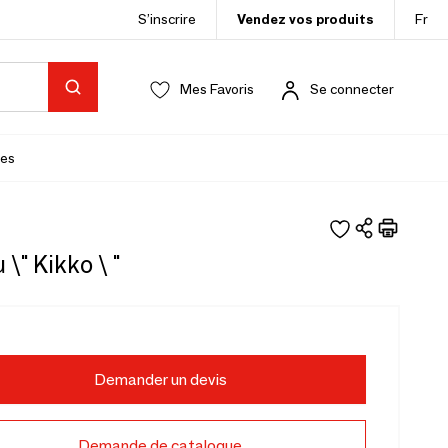
S’inscrire
Vendez vos produits
Fr
Mes Favoris
Se connecter
es
 \" Kikko \ "
Demander un devis
Demande de catalogue