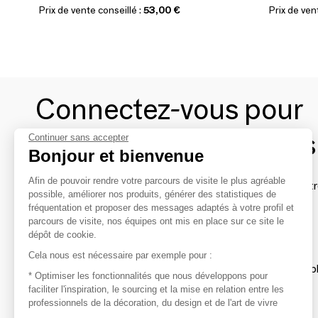
Prix de vente conseillé :
53,00 €
Prix de ven
Connectez-vous pour
contacter les marques
Continuer sans accepter
Bonjour et bienvenue
Afin de pouvoir rendre votre parcours de visite le plus agréable
Afin de profiter au mieux de l'expérience MOM et de rentr
possible, améliorer nos produits, générer des statistiques de
avec vos marques préférées, créez-vous un compte.
fréquentation et proposer des messages adaptés à votre profil et
parcours de visite, nos équipes ont mis en place sur ce site le
dépôt de cookie.
Découvrir
Cela nous est nécessaire par exemple pour :
Les produits de milliers de fournisseurs à exp
* Optimiser les fonctionnalités que nous développons pour
faciliter l'inspiration, le sourcing et la mise en relation entre les
professionnels de la décoration, du design et de l'art de vivre
S'inspirer