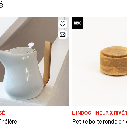
é
SÉ
L INDOCHINEUR X RIVÊ
Théière
Petite boîte ronde en 