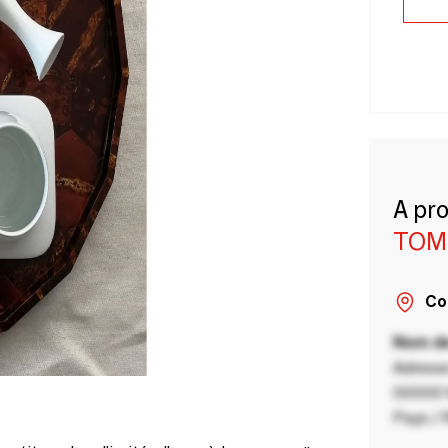
A pr
TOM
Co
Nom de
Adresse
00000 V
Pays / 