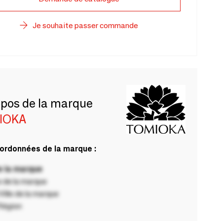
Je souhaite passer commande
opos de la marque
IOKA
ordonnées de la marque :
 la marque
 de la marque
ille de la marque
Région