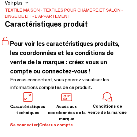
la qualité du tissu en satin de coton avec un design élégant
Voir plus
et apportons une élégance discrète à la chambre à coucher.
TEXTILE MAISON
TEXTILES POUR CHAMBRE ET SALON
LINGE DE LIT
L'APPARTEMENT
Caractéristiques produit
Pour voir les caractéristiques produits,
les coordonnées et les conditions de
vente de la marque : créez vous un
compte ou connectez-vous !
En vous connectant, vous pourrez visualiser les
informations complètes de ce produit.
Conditions de
Caractéristiques
Accès aux
vente de la marque
techniques
coordonnées de la
marque
Se connecter
|
Créer un compte