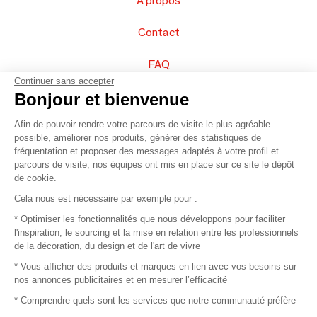
À propos
Contact
FAQ
Continuer sans accepter
Vendez vos produits
Bonjour et bienvenue
Afin de pouvoir rendre votre parcours de visite le plus agréable
Plan du site
possible, améliorer nos produits, générer des statistiques de
fréquentation et proposer des messages adaptés à votre profil et
parcours de visite, nos équipes ont mis en place sur ce site le dépôt
de cookie.
© 2016 –
Organisation SAFI
Cela nous est nécessaire par exemple pour :
* Optimiser les fonctionnalités que nous développons pour faciliter
Recrutement
l'inspiration, le sourcing et la mise en relation entre les professionnels
de la décoration, du design et de l'art de vivre
Presse
* Vous afficher des produits et marques en lien avec vos besoins sur
nos annonces publicitaires et en mesurer l’efficacité
Devenir partenaire
* Comprendre quels sont les services que notre communauté préfère